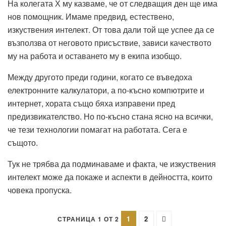
На колегата Х му казваме, че от следващия ден ще има
нов помощник. Имаме предвид, естествено,
изкуствения интелект. От това дали той ще успее да се
възползва от неговото присъствие, зависи качеството
му на работа и оставането му в екипа изобщо.
Между другото преди години, когато се въведоха
електронните калкулатори, а по-късно компютрите и
интернет, хората също бяха изправени пред
предизвикателство. Но по-късно стана ясно на всички,
че тези технологии помагат на работата. Сега е
същото.
Тук не трябва да подминаваме и факта, че изкуствения
интелект може да покаже и аспекти в дейността, които
човека пропуска.
1
2
СТРАНИЦА 1 ОТ 2