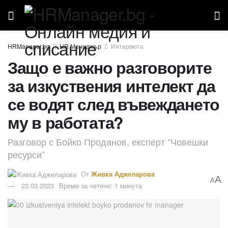
HR Мениджър
Интервюта
Защо е важно разговорите
за изкуствения интелект да
се водят след въвеждането
му в работата?
Разговор с Бойко Проданов, експерт “Човешки
ресурси”
От
Живка Аджеларова
A
A
23.03.2023
Време за четене: 1 минута