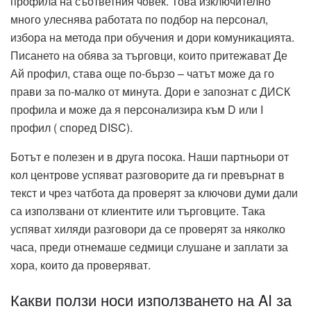
профила на съответния човек. Това изключително
много улеснява работата по подбор на персонал,
избора на метода при обучения и дори комуникацията.
Писането на обява за търговци, които притежават Де
Ай профил, става още по-бързо – чатът може да го
прави за по-малко от минута. Дори е запознат с ДИСК
профила и може да я персонализира към D или I
профил ( според DISC).
Ботът е полезен и в друга посока. Наши партньори от
кол центрове успяват разговорите да ги превърнат в
текст и чрез чатбота да проверят за ключови думи дали
са използвани от клиентите или търговците. Така
успяват хиляди разговори да се проверят за няколко
часа, преди отнемаше седмици слушане и заплати за
хора, които да проверяват.
Какви ползи носи използването на AI за