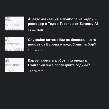
"Всеки втори експерт човешки ресурси чете HR
Мениджър БГ"
Последни HR Новини
AI автоматизация в подбора на кадри –
разговор с Тодор Терзиев от Zenterra AI
29.07.2026
Служебен автомобил за бизнеса – кога
вносът от Европа е по-добрият избор?
30.06.2026
Как се променя работната среда в
България през последните години?
23.06.2026
Меню​
HR Новини
HR Мениджър