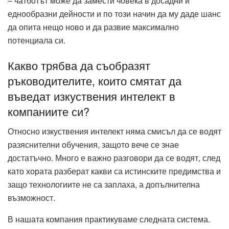
– чатботът може да замести човека в досадни и
еднообразни дейности и по този начин да му даде шанс
да опита нещо ново и да развие максимално
потенциала си.
Какво трябва да съобразят
ръководителите, които смятат да
въведат изкуствения интелект в
компаниите си?
Относно изкуствения интелект няма смисъл да се водят
разяснителни обучения, защото вече се знае
достатъчно. Много е важно разговори да се водят, след
като хората разберат какви са истинските предимства и
защо технологиите не са заплаха, а допълнителна
възможност.
В нашата компания практикуваме следната система.