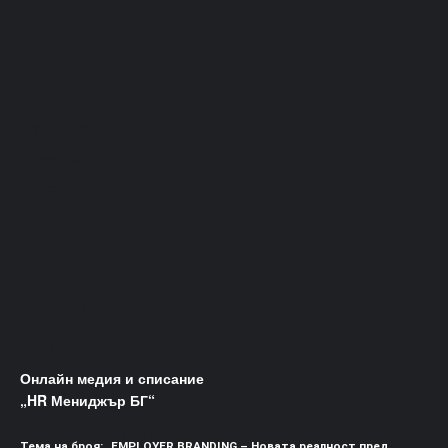
HR Експерт
HR Ресурси
HR Premium Club
MYJOB.BG
Информация
Списания
Реклама
Контакти
Портфолио
Събития
Онлайн медия и списание
„HR Мениджър БГ“
Списание "HR Мениджър" vol1/2024
Тема на броя: „EMPLOYER BRANDING – Новата реалност пред