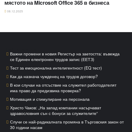
мястото на Microsoft Office 365 в бизнеса
08.12.2025
Най-популярни
Важни промени в новия Регистър на заетостта: въвежда
се Единен електронен трудов запис (ЕЕТЗ)
Тест за емоционална интелигентност (EQ тест)
Как да назнача чужденец на трудов договор?
В кои случаи на отсъствие на служител работодателят
има право да предизвика проверка?
Мотивация и стимулиране на персонала
Христо Чаков: „На запад компании насърчават
здравословния сън с бонуси за служителите“
Случи се най-радикалната промяна в Търговския закон от
30 години насам