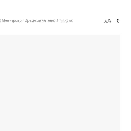
0
R Мениджър
Време за четене: 1 минута
A
A