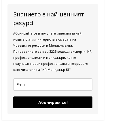
Знанието е най-ценният
ресурс!
Абонирайте се и получете известия за най-
новите статии, интервюта в сферата на
Човешките ресурси и Мениджмънта.
Присъединете се към 3225 водещи експерти, HR
професионалисти и мениджъри, които
получават първи професионална информация
като читатели на "HR Мениджър БГ"
Абонирам се!