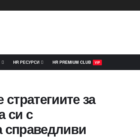
HR РЕСУРСИ
HR PREMIUM CLUB
VIP
е стратегиите за
а си с
а справедливи