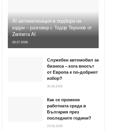
AI автоматизация в подбора на
кадри – разговор с Тодор Терзиев от
Zenterra AI
29.07.2026
Служебен автомобил за
бизнеса – кога вносът
от Европа е по-добрият
избор?
30.06.2026
Как се променя
работната среда в
България през
последните години?
23.06.2026