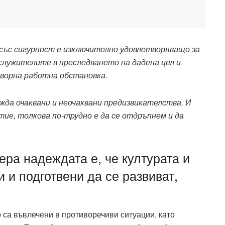
 със сигурност е изключително удовлетворяващо за
служителите в преследването на дадена цел и
творна работна обстановка.
жда очаквани и неочаквани предизвикателства. И
тие, толкова по-трудно е да се отдръпнем и да
ера надеждата е, че културата и
 и подготвени да се развиват,
о са въвлечени в противоречиви ситуации, като