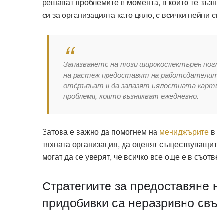
решават проблемите в момента, в който те възн
си за организацията като цяло, с всички нейни с
Запазването на този широкоспектърен пог
на растеж предоставят на работодателите
отдръпнат и да запазят цялостната карти
проблеми, които възникват ежедневно.
Затова е важно да помогнем на
мениджърите
в 
тяхната организация, да оценят съществуващите
могат да се уверят, че всичко все още е в съот
Стратегиите за предоставяне
придобивки са неразривно свъ