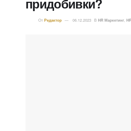
придобивки?
От
Редактор
06.12.2023
В
HR Маркетинг
,
H