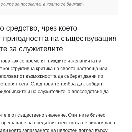
елите за посоката, в която се движат.
о средство, чрез което
т пригодността на съществуващия
те за служителите
 това как се променят нуждите и желанията на
т конструктивна критика на своята настояща или
зползват от възможността да съберат данни по
етворят сега. След това те трябва да съобщят
идобивките и на служителите, а впоследствие да
ите е от съществено значение. Опитните бизнес
разрешаване на предизвикателствата не винаги дава
ради която запазването на цялостен поглед върху