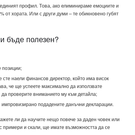
о единият профил. Това, ако елиминираме емоциите и
5% от хората. Или с други думи – те обикновено губят
и бъде полезен?
е позиции;
че сте наели финансов директор, който има висок
ава, че ще успеете максимално да използвате
е да проверите вниманието му към детайла;
и импровизирано подадените данъчни декларации.
кажете ли да научите нещо повече за даден човек или
с примери и скали, ще имате възможността да се