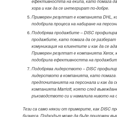
ефективността на екипа, като помага да
хора и как да се интегрират по-добре.
Примерен резултат е компанията DHL, к
подобрила процеса на набиране на персон
Подобрява продажбите – DISC профилира
продажбите, като помага да се разберат
комуникация на клиентите и как да се а
Примерен резултат е компанията Xerox, 
подобрила ефективността на продажбите
Подобрява лидерството – DISC профилир
лидерството в компанията, като помага 
предпочитанията на персонала и как да 
компанията Marriott, която след въвежда
ръководството си и намалила нивото на 
Тези са само някои от примерите, как DISC п
бизнеса. Подходът може да бъде приложен във