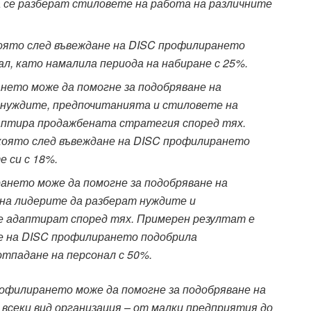
 се разберат стиловете на работа на различните
оято след въвеждане на DISC профилирането
ал, като намалила периода на набиране с 25%.
нето може да помогне за подобряване на
 нуждите, предпочитанията и стиловете на
даптира продажбената стратегия според тях.
която след въвеждане на DISC профилирането
 си с 18%.
ането може да помогне за подобряване на
на лидерите да разберат нуждите и
се адаптират според тях. Примерен резултат е
не на DISC профилирането подобрила
отпадане на персонал с 50%.
рофилирането може да помогне за подобряване на
 всеки вид организация – от малки предприятия до