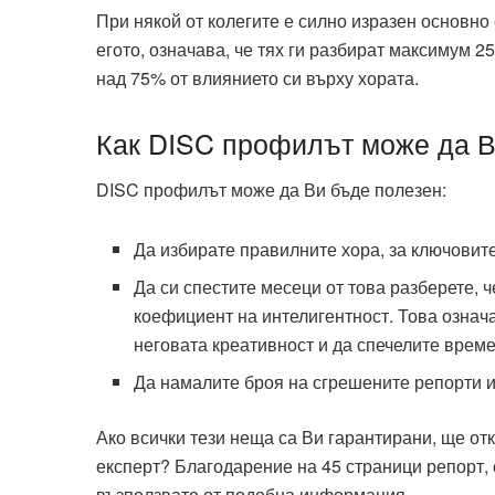
При някой от колегите е силно изразен основн
егото, означава, че тях ги разбират максимум 2
над 75% от влиянието си върху хората.
Как DISC профилът може да В
DISC профилът може да Ви бъде полезен:
Да избирате правилните хора, за ключовит
Да си спестите месеци от това разберете, 
коефициент на интелигентност. Това означ
неговата креативност и да спечелите врем
Да намалите броя на сгрешените репорти 
Ако всички тези неща са Ви гарантирани, ще от
експерт? Благодарение на 45 страници репорт, 
възползвате от подобна информация.