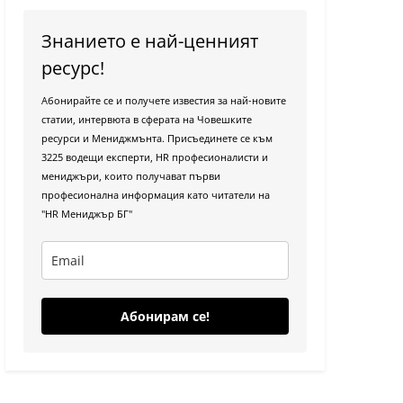
Знанието е най-ценният
ресурс!
Абонирайте се и получете известия за най-новите
статии, интервюта в сферата на Човешките
ресурси и Мениджмънта. Присъединете се към
3225 водещи експерти, HR професионалисти и
мениджъри, които получават първи
професионална информация като читатели на
"HR Мениджър БГ"
Абонирам се!