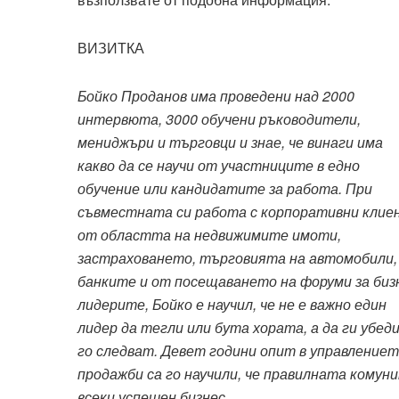
ВИЗИТКА
Бойко Проданов има проведени над 2000
интервюта, 3000 обучени ръководители,
мениджъри и търговци и знае, че винаги има
какво да се научи от участниците в едно
обучение или кандидатите за работа. При
съвместната си работа с корпоративни клие
от областта на недвижимите имоти,
застраховането, търговията на автомобили,
банките и от посещаването на форуми за биз
лидерите, Бойко е научил, че не е важно един
лидер да тегли или бута хората, а да ги убеди
го следват. Девет години опит в управление
продажби са го научили, че правилната комун
всеки успешен бизнес.