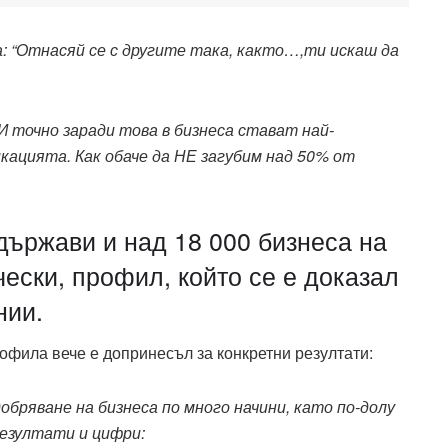
а: “Отнасяй се с другите така, както…,ти искаш да
 И точно заради това в бизнеса стават най-
кацията. Как обаче да НЕ загубим над 50% от
 държави и над 18 000 бизнеса на
ески, профил, който се е доказал
нии.
рофила вече е допринесъл за конкретни резултати:
бряване на бизнеса по много начини, като по-долу
резултати и цифри: