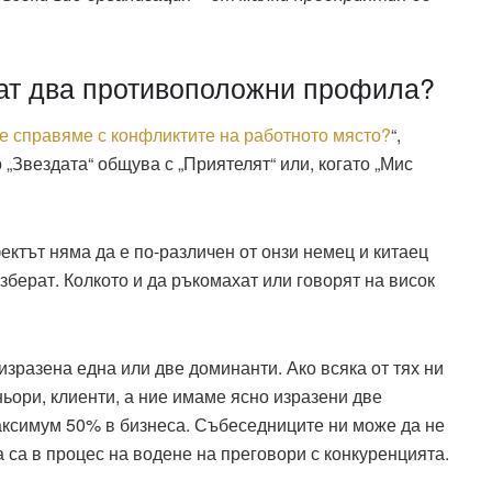
ват два противоположни профила?
се справяме с конфликтите на работното място?
“,
 „Звездата“ общува с „Приятелят“ или, когато „Мис
ектът няма да е по-различен от онзи немец и китаец
азберат. Колкото и да ръкомахат или говорят на висок
 изразена една или две доминанти. Ако всяка от тях ни
ньори, клиенти, а ние имаме ясно изразени две
аксимум 50% в бизнеса. Събеседниците ни може да не
да са в процес на водене на преговори с конкуренцията.