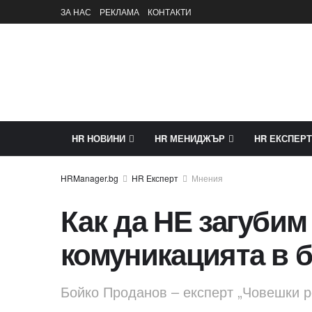
ЗА НАС
РЕКЛАМА
КОНТАКТИ
HR НОВИНИ
HR МЕНИДЖЪР
HR ЕКСПЕРТ
HR Експерт
Мнения
Как да НЕ загубим
комуникацията в 
Бойко Проданов – експерт „Човешки р