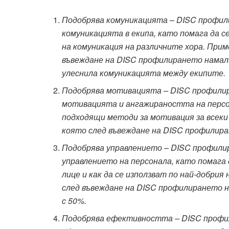
Подобрява комуникацията – DISC профили
комуникацията в екипа, като помага да 
на комуникация на различните хора. Прим
въвеждане на DISC профилирането намали
улеснила комуникацията между екипите.
Подобрява мотивацията – DISC профилир
мотивацията и ангажираността на персон
подходящи методи за мотивация за всеки
която след въвеждане на DISC профилира
Подобрява управлението – DISC профилир
управлението на персонала, като помага 
лице и как да се използват по най-добри
след въвеждане на DISC профилирането н
с 50%.
Подобрява ефективността – DISC профил