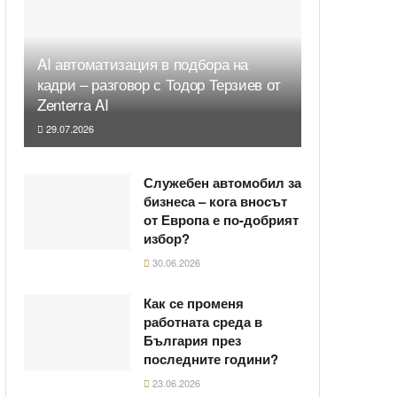
AI автоматизация в подбора на
кадри – разговор с Тодор Терзиев от
Zenterra AI
29.07.2026
Служебен автомобил за
бизнеса – кога вносът
от Европа е по-добрият
избор?
30.06.2026
Как се променя
работната среда в
България през
последните години?
23.06.2026