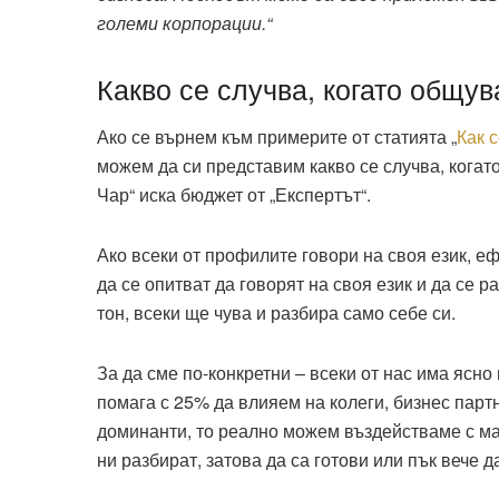
големи корпорации.“
Какво се случва, когато общу
Ако се върнем към примерите от статията „
Как 
можем да си представим какво се случва, когато
Чар“ иска бюджет от „Експертът“.
Ако всеки от профилите говори на своя език, еф
да се опитват да говорят на своя език и да се р
тон, всеки ще чува и разбира само себе си.
За да сме по-конкретни – всеки от нас има ясно
помага с 25% да влияем на колеги, бизнес парт
доминанти, то реално можем въздействаме с м
ни разбират, затова да са готови или пък вече 