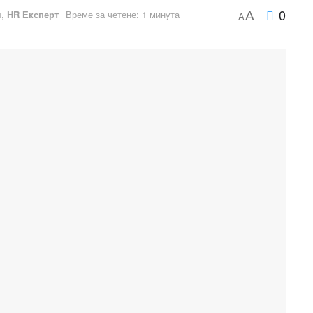
0
я
,
HR Експерт
Време за четене: 1 минута
A
A