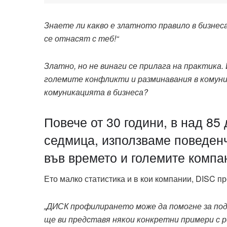
Знаете ли какво е златното правило в бизнес
се отнасят с теб!“
Златно, но не винаги се прилага на практика.
големите конфликти и разминавания в комуни
комуникацията в бизнеса?
Повече от 30 години, в над 85
седмица, използваме поведенч
във времето и големите компа
Ето малко статистика и в кои компании, DISC п
„ДИСК профилирането може да помогне за подо
ще ви представя някои конкретни примери с 