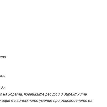
нти
нес
 да
то на хората, човешките ресурси и директните
икация е най-­важното умение при ръководенето на