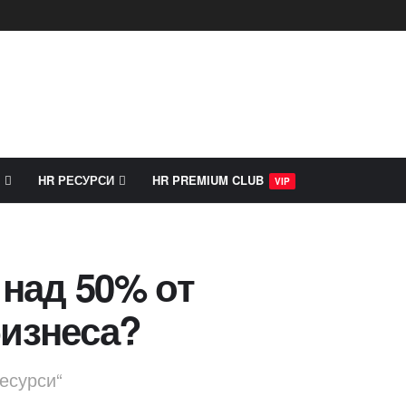
HR РЕСУРСИ
HR PREMIUM CLUB
VIP
 над 50% от
бизнеса?
есурси“