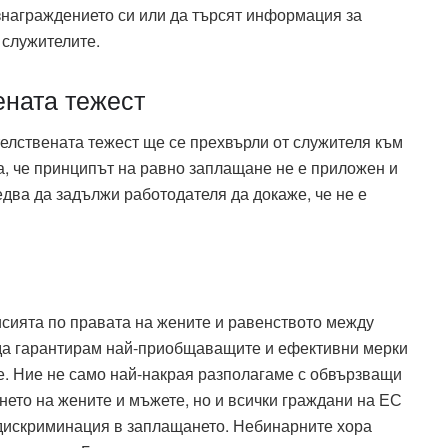
знаграждението си или да търсят информация за
 служителите.
ената тежест
телствената тежест ще се прехвърли от служителя към
та, че принципът на равно заплащане не е приложен и
два да задължи работодателя да докаже, че не е
сията по правата на жените и равенството между
да гарантирам най-приобщаващите и ефективни мерки
е. Ние не само най-накрая разполагаме с обвързващи
нето на жените и мъжете, но и всички граждани на ЕС
дискриминация в заплащането. Небинарните хора