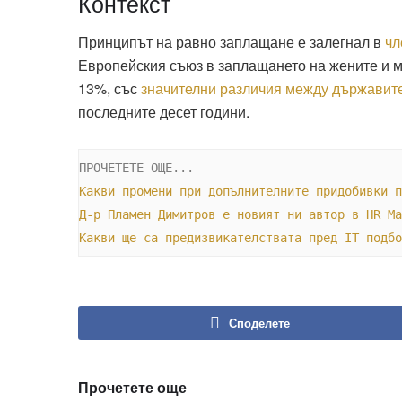
Контекст
Принципът на равно заплащане е залегнал в
чл
Европейския съюз в заплащането на жените и 
13%, със
значителни различия между държавит
последните десет години.
Какви промени при допълнителните придобивки п
Д-р Пламен Димитров е новият ни автор в HR Ma
Какви ще са предизвикателствата пред IT подбо
Споделете
Прочетете още