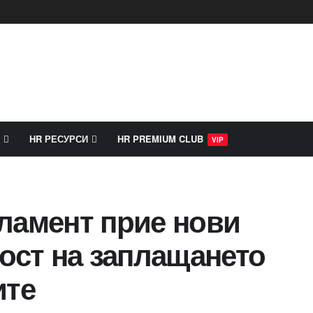
HR РЕСУРСИ
HR PREMIUM CLUB
VIP
ламент прие нови
ост на заплащането
ите