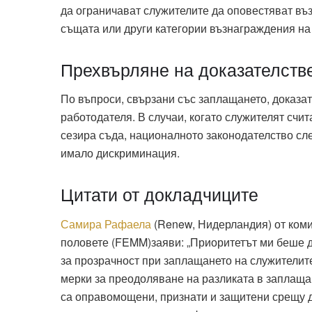
да ограничават служителите да оповестяват въ
същата или други категории възнаграждения на
Прехвърляне на доказателств
По въпроси, свързани със заплащането, доказа
работодателя. В случаи, когато служителят счи
сезира съда, националното законодателство сле
имало дискриминация.
Цитати от докладчиците
Самира Рафаела
(Renew, Нидерландия) от коми
половете (FEMM)заяви: „Приоритетът ми беше 
за прозрачност при заплащането на служителит
мерки за преодоляване на разликата в заплаща
са оправомощени, признати и защитени срещу 