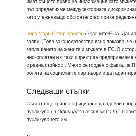
имат същото право на информация като мъжете и
път определихме междусекторната дискриминац
като утежняващо обстоятелство при определяне
Кира Мари Петер-Хансен
(Зелените/ECA, Дания)
заяви: „Това законодателство ясно показва, че
заплащането на жените и мъжете в ЕС. В истор
нископлатен и с тази директива предприемаме в
с равна стойност. Много се гордея с факта, че 
ролята на социалните партньори и да гарантира
Следващи стъпки
Съветът ще трябва официално да одобри спораз
публикуван в
Официален вестник на ЕС
. Нови
публикуването им.