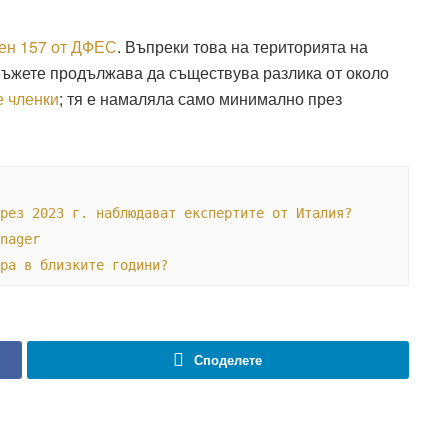
ен 157 от ДФЕС
. Въпреки това на територията на
мъжете продължава да съществува разлика от около
е членки
; тя е намаляла само минимално през
рез 2023 г. наблюдават експертите от Италия?
nager
ра в близките години?
Споделете