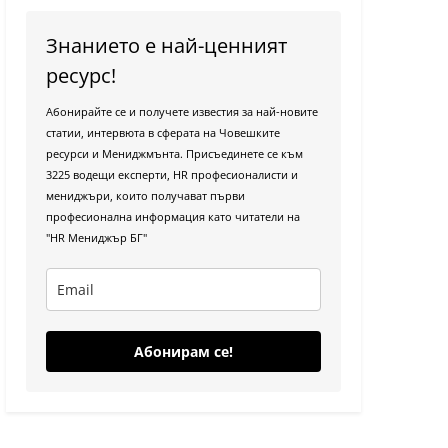
Знанието е най-ценният
ресурс!
Абонирайте се и получете известия за най-новите
статии, интервюта в сферата на Човешките
ресурси и Мениджмънта. Присъединете се към
3225 водещи експерти, HR професионалисти и
мениджъри, които получават първи
професионална информация като читатели на
"HR Мениджър БГ"
Абонирам се!