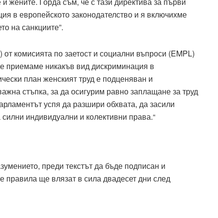
 жените. Горда съм, че с тази директива за първи
ия в европейското законодателство и я включихме
то на санкциите”.
 от комисията по заетост и социални въпроси (EMPL)
 не приемаме никакъв вид дискриминация в
ически план женският труд е подценяван и
ажна стъпка, за да осигурим равно заплащане за труд
Парламентът успя да разшири обхвата, да засили
 силни индивидуални и колективни права.“
умението, преди текстът да бъде подписан и
те правила ще влязат в сила двадесет дни след