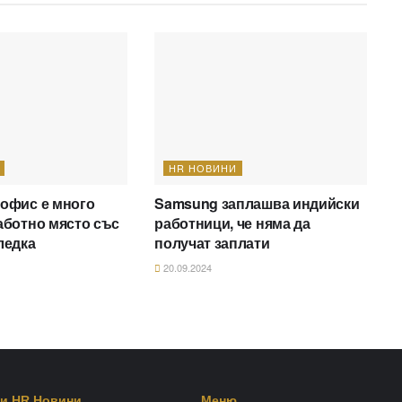
HR НОВИНИ
 офис е много
Samsung заплашва индийски
аботно място със
работници, че няма да
ледка
получат заплати
20.09.2024
и HR Новини
Меню​