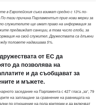
те в Европейския съюз взимат средно с 13% по-
. По тази причина Парламентът прие нови мерки за
ито служителите ще имат право на информация за
ите предвиждат санкции, в това число глоби, за
рмация на свой служител. Дружествата са длъжни
ежду половете надвишава 5%.
дружествата от ЕС да
ято да позволява на
аплатите и да съобщават за
ените и мъжете.
нарното заседание на Парламента с 427 гласа „за“, 79
ктурите на заплащане за сравнение на равнищата на
ални по отношение на пола критерии и да включват