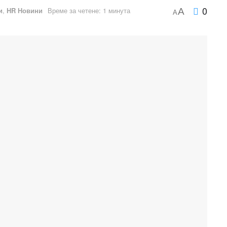
0
и
,
HR Новини
Време за четене: 1 минута
A
A