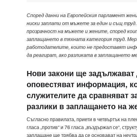
Според данни на Европейския парламент жени
ниски заплати от мъжете за един и същ труд
прозрачност на мъжете и жените, според ко
заплащането в тяхната категория труд. Мерк
работодателите, които не предоставят инфо
да реагират, ако разликата в заплащането м
Нови закони ще задължават 
оповестяват информация, ко
служителите да сравняват з
разлики в заплащането на ж
Съгласно правилата, приети в четвъртък на пле
гласа „против“ и 76 гласа „въздържал се“, стру
заплащане ще трябва да се основават на неутр