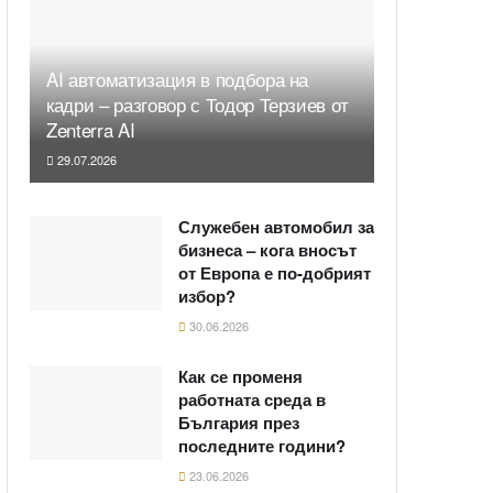
AI автоматизация в подбора на
кадри – разговор с Тодор Терзиев от
Zenterra AI
29.07.2026
Служебен автомобил за
бизнеса – кога вносът
от Европа е по-добрият
избор?
30.06.2026
Как се променя
работната среда в
България през
последните години?
23.06.2026