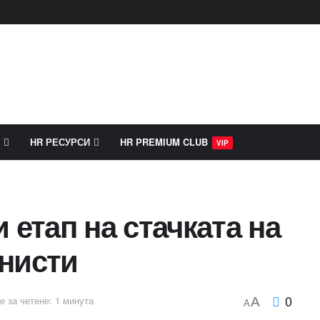
HR РЕСУРСИ
HR PREMIUM CLUB
VIP
 етап на стачката на
нисти
0
е за четене: 1 минута
A
A