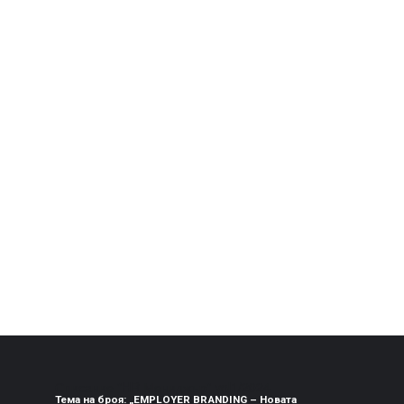
Списание "HR Мениджър" vol1/2024
Тема на броя: „EMPLOYER BRANDING – Новата