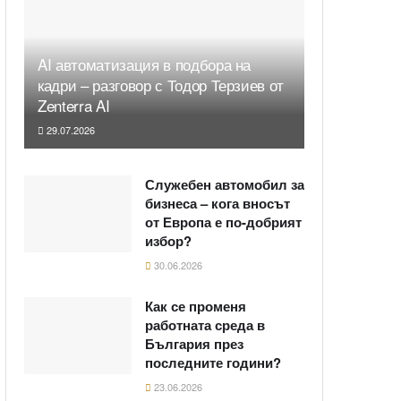
AI автоматизация в подбора на
кадри – разговор с Тодор Терзиев от
Zenterra AI
29.07.2026
Служебен автомобил за
бизнеса – кога вносът
от Европа е по-добрият
избор?
30.06.2026
Как се променя
работната среда в
България през
последните години?
23.06.2026