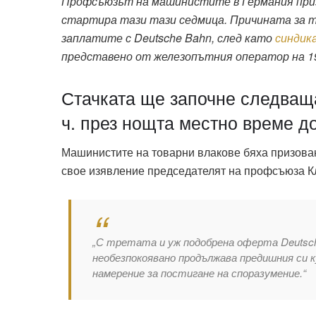
Профсъюзът на машинистите в Германия приз
стартира тази тази седмица. Причината за т
заплатите с Deutsche Bahn, след като
синди
представено от железопътния оператор на 19
Стачката ще започне следваща
ч. през нощта местно време до
Машинистите на товарни влакове бяха призова
свое изявление председателят на профсъюза К
„С третата и уж подобрена оферта Deutsch
необезпокоявано продължава предишния си к
намерение за постигане на споразумение.“