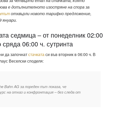
ова за четвърти етап на стачката, която
ова е допълнителното изостряне на спора за
катът
отхвърли новото тарифно предложение,
 януари.
та седмица – от понеделник 02:00
 сряда 06:00 ч. сутринта
ни да започнат
стачката
си във вторник в 06:00 ч. В
лаус Веселски споделя:
e Bahn AG за пореден път показа, че
урс на отказ и конфронтация – без следа от