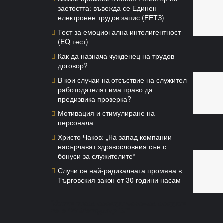
заетостта: въвежда се Единен
електронен трудов запис (ЕЕТЗ)
Тест за емоционална интелигентност
(EQ тест)
Как да назнача чужденец на трудов
договор?
В кои случаи на отсъствие на служител
работодателят има право да
предизвика проверка?
Мотивация и стимулиране на
персонала
Христо Чаков: „На запад компании
насърчават здравословния сън с
бонуси за служителите“
Случи се най-радикалната промяна в
Търговския закон от 30 години насам
"Всеки втори експерт човешки ресурси
чете HR Мениджър БГ"