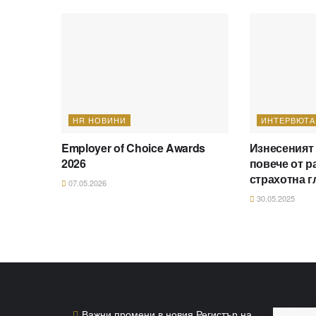
HR НОВИНИ
ИНТЕРВЮТА
Employer of Choice Awards
Изнесеният
2026
повече от р
страхотна г
07.05.2026
30.05.2025
Най-популярни
Последн
Важни промени в новия Регистър на