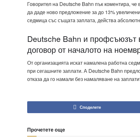
Говорител на Deutsche Bahn пък коментира, че в
да даде ново предложение за до 13% увеличен
седмица със същата заплата, действа абсолютн
Deutsche Bahn и профсъюзът в
договор от началото на ноемв
От организацията искат намалена работна седми
при сегашните заплати. А Deutsche Bahn предл
отказа да го намали без намаляване на заплати
Споделете
Прочетете още