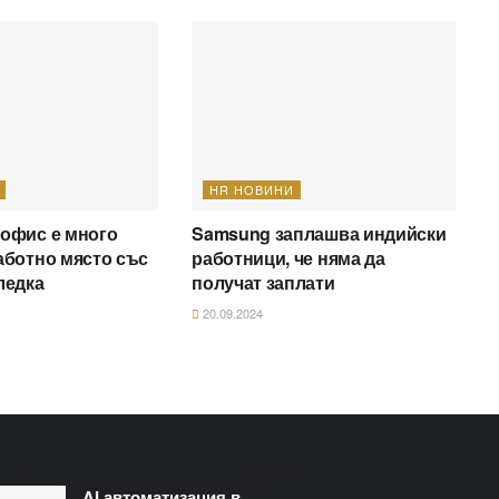
HR НОВИНИ
 офис е много
Samsung заплашва индийски
аботно място със
работници, че няма да
ледка
получат заплати
20.09.2024
и HR Новини
Меню​
AI автоматизация в