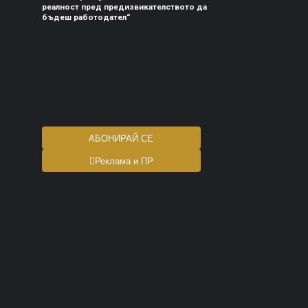
реалност пред предизвикателството да
бъдеш работодател“
АБОНИРАЙ СЕ
Реклама и ПР