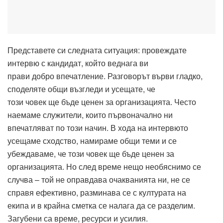
Представете си следната ситуация: провеждате
интервю с кандидат, който веднага ви
прави добро впечатление. Разговорът върви гладко,
споделяте общи възгледи и усещате, че
този човек ще бъде ценен за организацията. Често
наемаме служители, които първоначално ни
впечатляват по този начин. В хода на интервюто
усещаме сходство, намираме общи теми и се
убеждаваме, че този човек ще бъде ценен за
организацията. Но след време нещо необяснимо се
случва – той не оправдава очакванията ни, не се
справя ефективно, разминава се с културата на
екипа и в крайна сметка се налага да се разделим.
Загубени са време, ресурси и усилия.