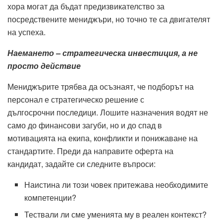
хора могат да бъдат предизвикателство за
посредствените мениджъри, но точно те са двигателят
на успеха.
Наемането – стратегическа инвестиция, а не
просто действие
Мениджърите трябва да осъзнаят, че подборът на
персонал е стратегическо решение с
дългосрочни последици. Лошите назначения водят не
само до финансови загуби, но и до спад в
мотивацията на екипа, конфликти и понижаване на
стандартите. Преди да направите оферта на
кандидат, задайте си следните въпроси:
Наистина ли този човек притежава необходимите
компетенции?
Тествали ли сме уменията му в реален контекст?