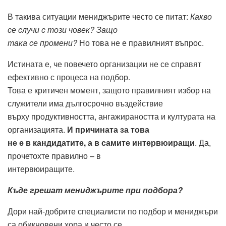
В такива ситуации мениджърите често се питат:
Какво
се случи с този човек? Защо
така се промени?
Но това не е правилният въпрос.
Истината е, че повечето организации не се справят
ефективно с процеса на подбор.
Това е критичен момент, защото правилният избор на
служители има дългосрочно въздействие
върху продуктивността, ангажираността и културата на
организацията.
И причината за това
не е в кандидатите, а в самите интервюиращи
. Да,
прочетохте правилно – в
интервюиращите.
Къде грешат мениджърите при подбора?
Дори най-добрите специалисти по подбор и мениджъри
са обикновени хора и често се