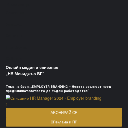
Информация
Списания
Реклама
Контакти
Портфолио
Събития
Онлайн медия и списание
„HR Мениджър БГ“
Списание "HR Мениджър" vol1/2024
Тема на броя: „EMPLOYER BRANDING – Новата реалност пред
предизвикателството да бъдеш работодател“
АБОНИРАЙ СЕ
Реклама и ПР