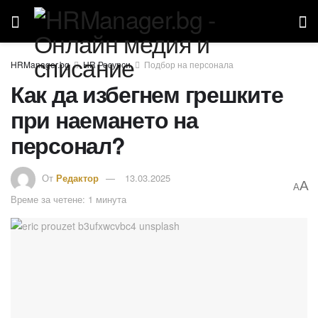
HR Ресурси
Подбор на персонала
Как да избегнем грешките
при наемането на
персонал?
От
Редактор
13.03.2025
A
A
Време за четене: 1 минута