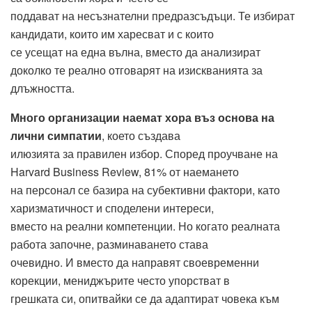
поддават на несъзнателни предразсъдъци. Те избират
кандидати, които им харесват и с които
се усещат на една вълна, вместо да анализират
доколко те реално отговарят на изискванията за
длъжността.
Много организации наемат хора въз основа на
лични симпатии
, което създава
илюзията за правилен избор. Според проучване на
Harvard Business Review, 81% от наемането
на персонал се базира на субективни фактори, като
харизматичност и споделени интереси,
вместо на реални компетенции. Но когато реалната
работа започне, разминаването става
очевидно. И вместо да направят своевременни
корекции, мениджърите често упорстват в
грешката си, опитвайки се да адаптират човека към