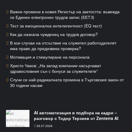
Най-популярни
Важни промени в новия Регистър на заетостта: въвежда
се Единен електронен трудов запис (ЕЕТЗ)
Тест за емоционална интелигентност (EQ тест)
Как да назнача чужденец на трудов договор?
В кои случаи на отсъствие на служител работодателят
има право да предизвика проверка?
Мотивация и стимулиране на персонала
Христо Чаков: „На запад компании насърчават
здравословния сън с бонуси за служителите“
Случи се най-радикалната промяна в Търговския закон от
30 години насам
"Всеки втори експерт човешки ресурси чете HR
Мениджър БГ"
Последни HR Новини
AI автоматизация в подбора на кадри –
разговор с Тодор Терзиев от Zenterra AI
29.07.2026