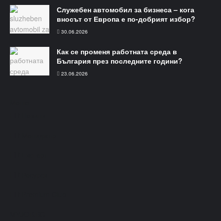
Служебен автомобил за бизнеса – кога
вносът от Европа е по-добрият избор?
30.06.2026
Как се променя работната среда в
България през последните години?
23.06.2026
Меню​
HR Новини
HR Мениджър
HR Експерт
HR Ресурси
HR Premium Club
MYJOB.BG