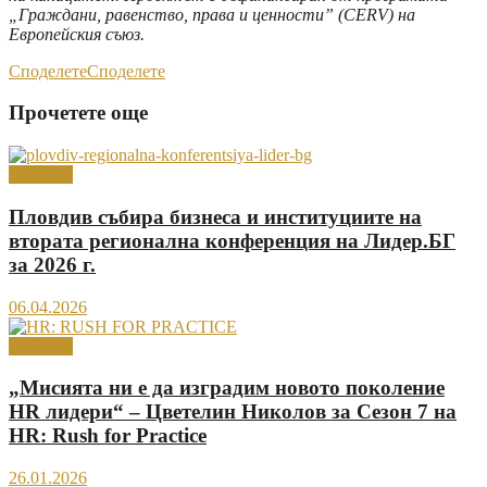
„Граждани, равенство, права и ценности” (CERV) на
Европейския съюз.
Споделете
Споделете
Прочетете още
Събития
Пловдив събира бизнеса и институциите на
втората регионална конференция на Лидер.БГ
за 2026 г.
06.04.2026
Събития
„Мисията ни е да изградим новото поколение
HR лидери“ – Цветелин Николов за Сезон 7 на
HR: Rush for Practice
26.01.2026