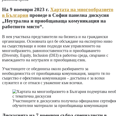
На 9 ноември 2023 г.
Хартата на многообразието
в България
проведе в София панелна дискусия
„Неутрална и приобщаваща комуникация на
работното място“.
В нея участваха представители на бизнеса и на граждански
организации. Основната цел бе обсъждане на експертно ниво
на съществуващи и нови подходи към управлението на
многообразието, равнопоставеността и приобщаването
(Diversity, Equity, Inclusion (DEI) в работна среда, свързани с
въвеждането на неутрален и приобщаващ език.
Участниците се обединиха около разбирането за
необходимостта от приобщаваща комуникация, защото тя по
същество е ефективна комуникация – достъпна е за всеки
служител и се отнася с уважение към всички.
Участниците в дискусията получиха официални сертифика
обучителни материали за приобщаваща комуникация
Дискусията на 7 ноември събра специалисти в