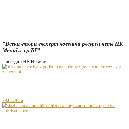
Христо Чаков: „На запад компании насърчават
здравословния сън с бонуси за служителите“
Случи се най-радикалната промяна в
Търговския закон от 30 години насам
"Всеки втори експерт човешки ресурси чете HR
Мениджър БГ"
Последни HR Новини
AI автоматизация в подбора на кадри – разговор
с Тодор Терзиев от Zenterra AI
29.07.2026
Служебен автомобил за бизнеса – кога вносът от
Европа е по-добрият избор?