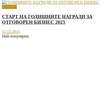
Събития
СТАРТ НА ГОДИШНИТЕ НАГРАДИ ЗА
ОТГОВОРЕН БИЗНЕС 2025
12.12.2025
Най-популярни
Важни промени в новия Регистър на заетостта:
въвежда се Единен електронен трудов запис
(ЕЕТЗ)
Тест за емоционална интелигентност (EQ тест)
Как да назнача чужденец на трудов договор?
В кои случаи на отсъствие на служител
работодателят има право да предизвика
проверка?
Мотивация и стимулиране на персонала