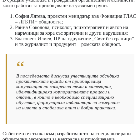
които работят за приобщаване на уязвими групи:
София Лятева, проектен мениджър във Фондация ГЛАС
– ЛГБТИ+ общността;
Райна Соколова, психолог, психотерапевт и автор на
наръчници за хора със зрителни и други нарушения;
Благовест Илиев, ПР на сдружение „Свят без граници“
и тв журналист и продуцент – ромската общност.
В последвалата дискусия участниците
обсъдиха
практическите нужди от приобщаваща
комуникация по конкретни теми и категории,
идентифицираха корпоративните процеси и
отдели, в които е необходимо специализирано
обучение, формулираха индикатори за измерване
на нивото и споделиха опит и добри практики.
Събитието е стъпка към разработването на специализирани
обучителни материали за неутрална и приобщаваща