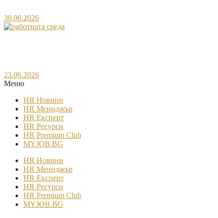
30.06.2026
Как се променя работната среда в България през
последните години?
23.06.2026
Меню​
HR Новини
HR Мениджър
HR Експерт
HR Ресурси
HR Premium Club
MYJOB.BG
HR Новини
HR Мениджър
HR Експерт
HR Ресурси
HR Premium Club
MYJOB.BG