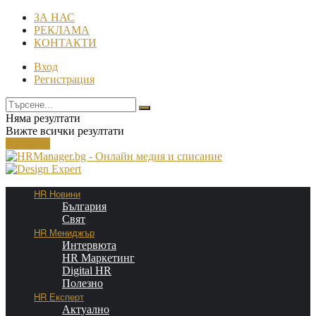
ЗА НАС
РЕКЛАМА
КОНТАКТИ
Вход
Регистрация
Няма резултати
Вижте всички резултати
Известия
HR Новини
България
Свят
HR Мениджър
Интервюта
HR Маркетинг
Digital HR
Полезно
HR Експерт
Актуално