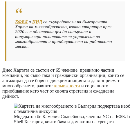
БФБЛ
и
ЦИД
са съучредители на българската
Харта на многообразието, която стартира през
2020 г. с идеалната цел да насърчава и
популяризира политиките за управление на
многообразието и приобщаването на работното
място.
Днес Хартата се състои от 65 членове, предимно частни
компании, но също така и граждански организации, които се
ангажират да се борят с дискриминацията и да възприемат
многообразието, равните
възможности
и социалното
приобщаване като част от своята стратегия и ежедневна
дейност.
Модератор бе Камелия Славейкова, член на УС на БФБЛ и
Shell България, които бяха и домакини на срещата