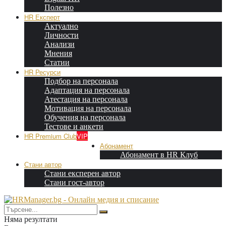
Полезно
HR Експерт
Актуално
Личности
Анализи
Мнения
Статии
HR Ресурси
Подбор на персонала
Адаптация на персонала
Атестация на персонала
Мотивация на персонала
Обучения на персонала
Тестове и анкети
HR Premium Club
VIP
Абонамент
Абонамент в HR Клуб
Стани автор
Стани експерен автор
Стани гост-автор
Няма резултати