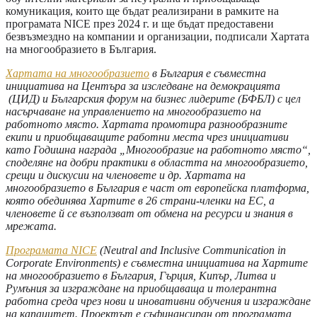
комуникация, които ще бъдат реализирани в рамките на
програмата NICE през 2024 г. и ще бъдат предоставени
безвъзмездно на компании и организации, подписали Хартата
на многообразието в България.
Хартата на многообразието
в България е съвместна
инициатива на Центъра за изследване на демокрацията
(
ЦИД
)
и Българския форум на бизнес лидерите (БФБЛ) с цел
насърчаване на управлението на многообразието на
работното място
.
Хартата промотира разнообразните
екипи и приобщаващите работни места чрез инициативи
като Годишна награда „Многообразие на работното място“,
споделяне на добри практики в областта на многообразието,
срещи и дискусии на членовете и др. Хартата на
многообразието в България е част от европейска платформа,
която обединява Хартите в 26 страни-членки на ЕС, а
членовете й се възползват от обмена на ресурси и знания в
мрежата.
Програмата NICE
(Neutral and Inclusive Communication in
Corporate Environments) е съвместна инициатива на Хартите
на многообразието в България, Гърция, Кипър, Литва и
Румъния за изграждане на приобщаваща и толерантна
работна среда чрез нови и иновативни обучения и изграждане
на капацитет. Проектът е съфинансиран от програмата