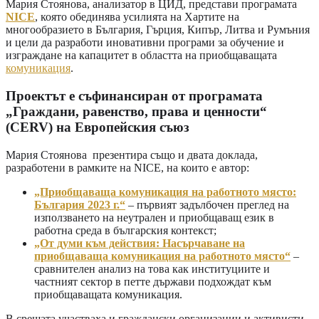
Мария Стоянова, анализатор в ЦИД, представи програмата
NICE
, която обединява усилията на Хартите на
многообразието в България, Гърция, Кипър, Литва и Румъния
и цели да разработи иновативни програми за обучение и
изграждане на капацитет в областта на приобщаващата
комуникация
.
Проектът е съфинансиран от програмата
„Граждани, равенство, права и ценности“
(CERV) на Европейския съюз
Мария Стоянова презентира също и двата доклада,
разработени в рамките на NICE, на които е автор:
„Приобщаваща комуникация на работното място:
България 2023 г.“
– първият задълбочен преглед на
използването на неутрален и приобщаващ език в
работна среда в българския контекст;
„От думи към действия: Насърчаване на
приобщаваща комуникация на работното място“
–
сравнителен анализ на това как институциите и
частният сектор в петте държави подхождат към
приобщаващата комуникация.
В срещата участваха и граждански организации и активисти,