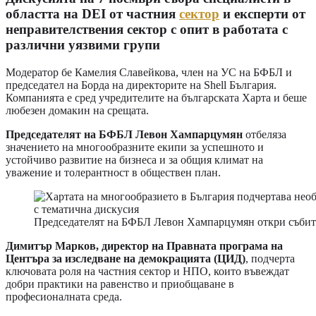
областта на DEI от частния
сектор
и експерти от
неправителствения сектор с опит в работата с
различни уязвими групи
Модератор бе Камелия Славейкова, член на УС на БФБЛ и
председател на Борда на директорите на Shell България.
Компанията е сред учредителите на българската Харта и беше
любезен домакин на срещата.
Председателят на БФБЛ Левон Хампарцумян
отбеляза
значението на многообразните екипи за успешното и
устойчиво развитие на бизнеса и за общия климат на
уважение и толерантност в обществен план.
Председателят на БФБЛ Левон Хампарцумян откри събит
Димитър Марков, директор на Правната програма на
Центъра за изследване на демокрацията
(
ЦИД
)
, подчерта
ключовата роля на частния сектор и НПО, които въвеждат
добри практики на равенство и приобщаване в
професионалната среда.