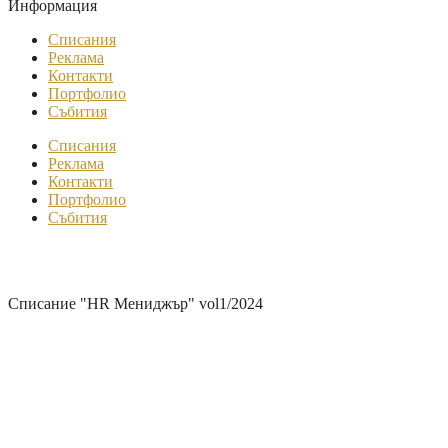
Информация
Списания
Реклама
Контакти
Портфолио
Събития
Списания
Реклама
Контакти
Портфолио
Събития
Онлайн медия и списание
„HR Мениджър БГ“
Списание "HR Мениджър" vol1/2024
Тема на броя: „EMPLOYER
BRANDING – Новата реалност пред
предизвикателството да бъдеш
работодател“