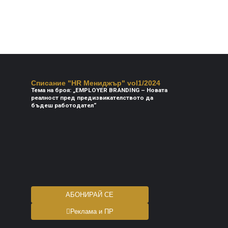
Списание "HR Мениджър" vol1/2024
Тема на броя: „EMPLOYER BRANDING – Новата
реалност пред предизвикателството да
бъдеш работодател“
АБОНИРАЙ СЕ
Реклама и ПР