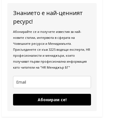
Знанието е най-ценният
ресурс!
Абонирайте се и получете известия за най-
новите статии, интервюта в сферата на
Човешките ресурси и Мениджмънта.
Присъединете се към 3225 водещи експерти, HR
професионалисти и мениджъри, които
получават първи професионална информация
като читатели на "HR Мениджър БГ"
Абонирам се!