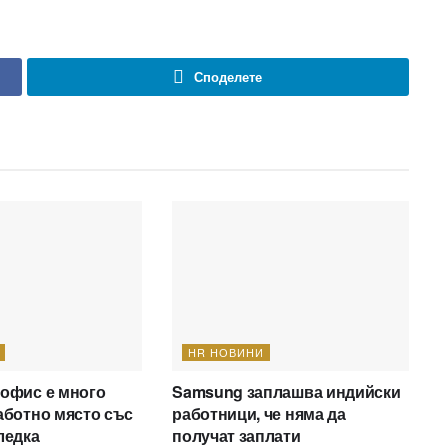
Споделете
HR НОВИНИ
 офис е много
Samsung заплашва индийски
аботно място със
работници, че няма да
ледка
получат заплати