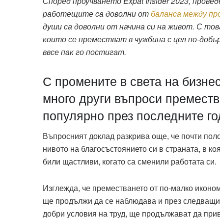
Според проучването Expat Insider 2023, пров
работещите са доволни от
баланса между пр
души са доволни от начина си на живот. С тов
които се преместват в чужбина с цел по-добъ
ввсе пак го постигат.
С промените в света на бизне
много други въпроси преместв
популярно през последните г
Въпросният доклад разкрива още, че почти пол
нивото на благосъстоянието си в страната, в коя
били щастливи, когато са сменили работата си.
Изглежда, че преместването от по-малко иконо
ще продължи да се наблюдава и през следващит
добри условия на труд, ще продължават да при