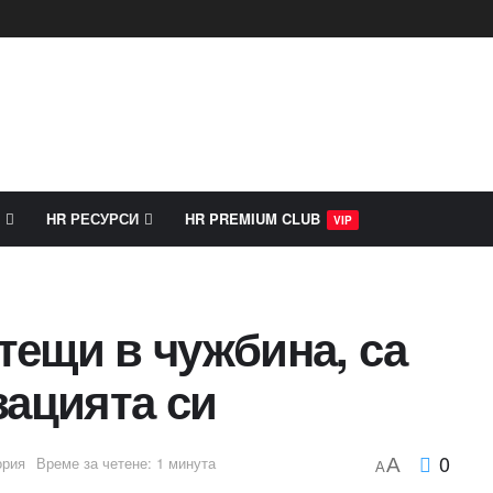
HR РЕСУРСИ
HR PREMIUM CLUB
VIP
отещи в чужбина, са
зацията си
0
ория
Време за четене: 1 минута
A
A