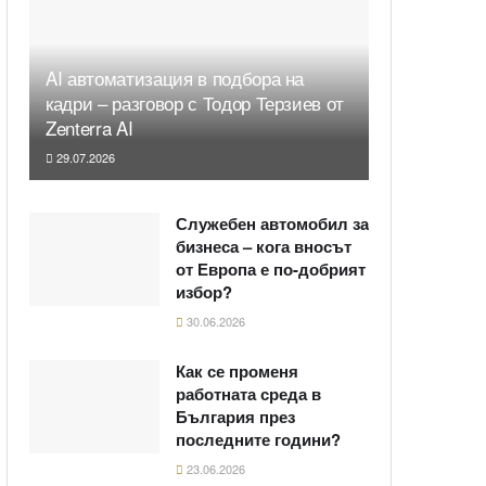
AI автоматизация в подбора на
кадри – разговор с Тодор Терзиев от
Zenterra AI
29.07.2026
Служебен автомобил за
бизнеса – кога вносът
от Европа е по-добрият
избор?
30.06.2026
Как се променя
работната среда в
България през
последните години?
23.06.2026