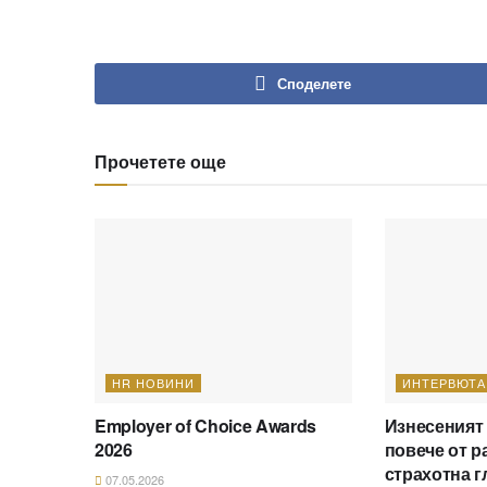
Споделете
Прочетете още
HR НОВИНИ
ИНТЕРВЮТА
Employer of Choice Awards
Изнесеният
2026
повече от р
страхотна г
07.05.2026