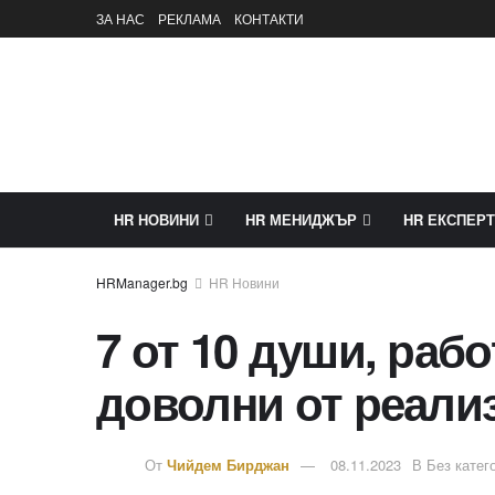
ЗА НАС
РЕКЛАМА
КОНТАКТИ
HR НОВИНИ
HR МЕНИДЖЪР
HR ЕКСПЕРТ
HR Новини
7 от 10 души, раб
доволни от реали
От
Чийдем Бирджан
08.11.2023
В
Без катег