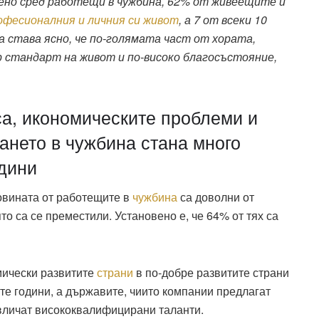
едено сред работещи в чужбина, 62% от живеещите и
офесионалния и личния си живот
, а 7 от всеки 10
а става ясно, че по-голямата част от хората,
р стандарт на живот и по-високо благосъстояние,
са, икономическите проблеми и
ането в чужбина стана много
одини
овината от работещите в
чужбина
са доволни от
то са се преместили. Установено е, че 64% от тях са
мически развитите
страни
в по-добре развитите страни
е години, а държавите, чиито компании предлагат
вличат висококвалифицирани таланти.