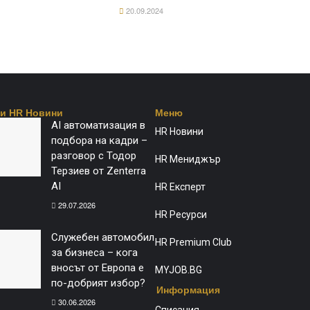
20.09.2024
и HR Новини
Меню​
AI автоматизация в
HR Новини
подбора на кадри –
разговор с Тодор
HR Мениджър
Терзиев от Zenterra
AI
HR Експерт
29.07.2026
HR Ресурси
Служебен автомобил
HR Premium Club
за бизнеса – кога
вносът от Европа е
MYJOB.BG
по-добрият избор?
Информация
30.06.2026
Списания