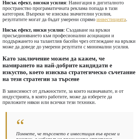
Нисък ефект, високи усилия
: Навигация в дигиталното
пространство програматичната реклама попада в тази
категория. Въпреки че изисква значителни усилия,
резултатите могат да бъдат умерени спрямо
инвестицията
.
Нисък ефект, ниски усилия
: Създаване на връзки
присъединяването към професионални асоциации и
поддържането на талантлив басейн чрез отглеждане на връзки
може да доведе до умерени резултати с минимални усилия.
Като заключение можем да кажем, че
намирането на най-добрите кандидати е
изкуство, което изисква стратегическо съчетание
на тези стратегии за търсене
В зависимост от длъжностите, за които назначавате, и от
индустрията, в която работите, може да изберете да
приложите някои или всички тези техники.
Помнете, че търсенето е инвестиция във време и