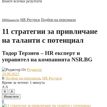
Вижте всички резултати
HR Ресурси
Подбор на персонала
11 стратегии за привличане
на таланти с потенциал
Тодор Терзиев – HR експерт и
управител на компанията NSR.BG
От
Редактор
29.09.2023
В
Подбор на персонала
,
HR Ресурси
Време за четене: 1 минута
A
A
A
A
Изчистете
0