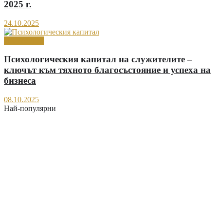
2025 г.
24.10.2025
HR Ресурси
Психологическия капитал на служителите –
ключът към тяхното благосъстояние и успеха на
бизнеса
08.10.2025
Най-популярни
Важни промени в новия Регистър на заетостта:
въвежда се Единен електронен трудов запис
(ЕЕТЗ)
Тест за емоционална интелигентност (EQ тест)
Как да назнача чужденец на трудов договор?
В кои случаи на отсъствие на служител