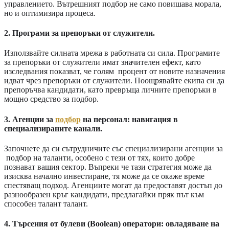
управлението. Вътрешният подбор не само повишава морала,
но и оптимизира процеса.
2. Програми за препоръки от служители.
Използвайте силната мрежа в работната си сила. Програмите
за препоръки от служители имат значителен ефект, като
изследвания показват, че голям процент от новите назначения
идват чрез препоръки от служители. Поощрявайте екипа си да
препоръчва кандидати, като превръща личните препоръки в
мощно средство за подбор.
3. Агенции за
подбор
на персонал: навигация в
специализираните канали.
Започнете да си сътрудничите със специализирани агенции за
подбор на таланти, особено с тези от тях, които добре
познават вашия сектор. Въпреки че тази стратегия може да
изисква начално инвестиране, тя може да се окаже време
спестяващ подход. Агенциите могат да предоставят достъп до
разнообразен кръг кандидати, предлагайки пряк път към
способен талант талант.
4. Търсения от булеви (Boolean) оператори: овладяване на