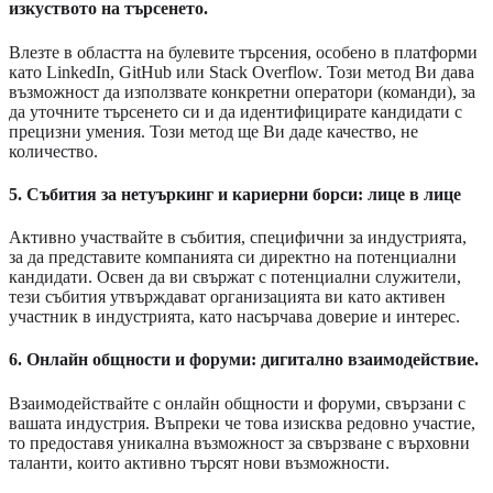
изкуството на търсенето.
Влезте в областта на булевите търсения, особено в платформи
като LinkedIn, GitHub или Stack Overflow. Този метод Ви дава
възможност да използвате конкретни оператори (команди), за
да уточните търсенето си и да идентифицирате кандидати с
прецизни умения. Този метод ще Ви даде качество, не
количество.
5. Събития за нетуъркинг и кариерни борси: лице в лице
Активно участвайте в събития, специфични за индустрията,
за да представите компанията си директно на потенциални
кандидати. Освен да ви свържат с потенциални служители,
тези събития утвърждават организацията ви като активен
участник в индустрията, като насърчава доверие и интерес.
6. Онлайн общности и форуми: дигитално взаимодействие.
Взаимодействайте с онлайн общности и форуми, свързани с
вашата индустрия. Въпреки че това изисква редовно участие,
то предоставя уникална възможност за свързване с върховни
таланти, които активно търсят нови възможности.