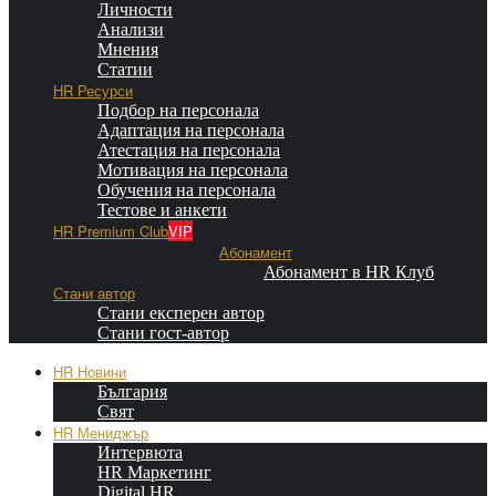
Личности
Анализи
Мнения
Статии
HR Ресурси
Подбор на персонала
Адаптация на персонала
Атестация на персонала
Мотивация на персонала
Обучения на персонала
Тестове и анкети
HR Premium Club
VIP
Абонамент
Абонамент в HR Клуб
Стани автор
Стани експерен автор
Стани гост-автор
HR Новини
България
Свят
HR Мениджър
Интервюта
HR Маркетинг
Digital HR