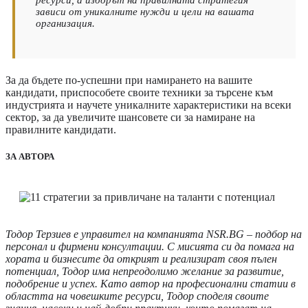
ресурси, а изборът на правилната стратегия
зависи от уникалните нужди и цели на вашата
организация.
За да бъдете по-успешни при намирането на вашите
кандидати, приспособете своите техники за търсене към
индустрията и научете уникалните характеристики на всеки
сектор, за да увеличите шансовете си за намиране на
правилните кандидати.
ЗА АВТОРА
Тодор Терзиев е управител на компанията NSR.BG – подбор на
персонал и фирмени консултации. С мисията си да помага на
хората и бизнесите да открият и реализират своя пълен
потенциал, Тодор има непреодолимо желание за развитие,
подобрение и успех. Като автор на професионални статии в
областта на човешките ресурси, Тодор споделя своите