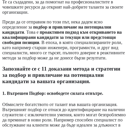
Те са създадени, за да помогнат на професионалистите в
човешките ресурси да открият най-добрите таланти за своите
организации.
Преди да се отправим по този път, нека дадем ясно
определение за
подбор и привличане на потенциални
кандидати
. Това е
проактивен подход към откриването на
квалифицирани кандидати за текущи или предстоящи
свободни позиции
. В епоха, в която специализираните роли,
като например старши инженери, програмисти, и друг вид
специалисти, много се търсят, пълното доверие в реактивните
методи за подбор може да не донесе бързи резултати.
Запознайте се с 11 доказани метода и стратегии
за подбор и привличане на потенциални
кандидати за вашата организация.
1. Вътрешен Подбор: освободете силата отвътре.
Обмислете богатството от талант във вашата организация.
Вътрешният подбор се отнася до идентифициране на налични
служители с изключителни умения, които могат безпроблемно
да преминат в нови роли. Например способен специалист по
обслужване на клиенти може да бъде идеален за длъжност в