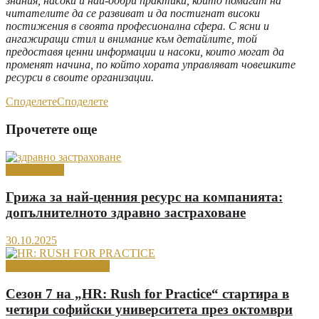
знания, насоки и най-добри практики, които помагат на
читателите да се развиват и да постигнат високи
постижения в своята професионална сфера. С ясни и
ангажиращи стил и внимание към детайлите, той
предоставя ценни информации и насоки, които могат да
променят начина, по който хората управляват човешките
ресурси в своите организации.
Споделете
Споделете
Прочетете още
HR Ресурси
Грижа за най-ценния ресурс на компанията:
допълнителното здравно застраховане
30.10.2025
Подбор на персонала
Сезон 7 на „HR: Rush for Practice“ стартира в
четири софийски университета през октомври