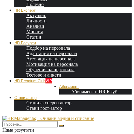
Полезно
HR Експерт
Актуално
Личности
Анализи
Мнения
Статии
HR Ресурси
Подбор на персонала
Адаптация на персонала
Атестация на персонала
Мотивация на персонала
Обучения на персонала
Тестове и анкети
HR Premium Club
VIP
Абонамент
Абонамент в HR Клуб
Стани автор
Стани експерен автор
Стани гост-автор
Няма резултати