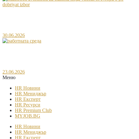
Служебен автомобил за бизнеса – кога вносът от
Европа е по-добрият избор?
30.06.2026
Как се променя работната среда в България през
последните години?
23.06.2026
Меню​
HR Новини
HR Мениджър
HR Експерт
HR Ресурси
HR Premium Club
MYJOB.BG
HR Новини
HR Мениджър
HR Експерт