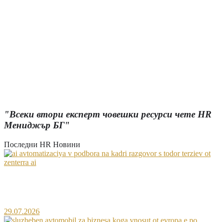
работодателят има право да предизвика
проверка?
Мотивация и стимулиране на персонала
Христо Чаков: „На запад компании насърчават
здравословния сън с бонуси за служителите“
Случи се най-радикалната промяна в
Търговския закон от 30 години насам
"Всеки втори експерт човешки ресурси чете HR
Мениджър БГ"
Последни HR Новини
AI автоматизация в подбора на кадри – разговор
с Тодор Терзиев от Zenterra AI
29.07.2026