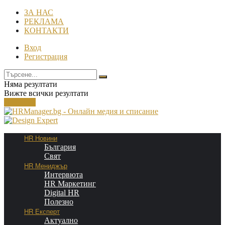
ЗА НАС
РЕКЛАМА
КОНТАКТИ
Вход
Регистрация
Няма резултати
Вижте всички резултати
Известия
HR Новини
България
Свят
HR Мениджър
Интервюта
HR Маркетинг
Digital HR
Полезно
HR Експерт
Актуално