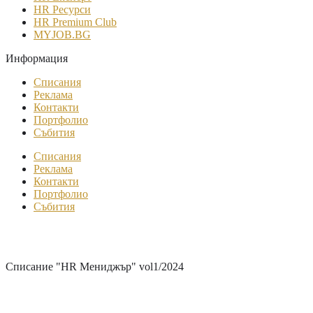
HR Ресурси
HR Premium Club
MYJOB.BG
Информация
Списания
Реклама
Контакти
Портфолио
Събития
Списания
Реклама
Контакти
Портфолио
Събития
Онлайн медия и списание
„HR Мениджър БГ“
Списание "HR Мениджър" vol1/2024
Тема на броя: „EMPLOYER