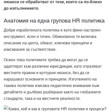
нюанси се обработват от тези, които са по-близо
до изпълнението
.
Анатомия на една групова HR политика
Добре изработената политика е като фино настроен
инструмент, ясен и точен. Обикновено тя включва
описание на целта, обхват, ключови принципи и
изисквания за съответствие.
Освен това политиките трябва да могат да се
адаптират към различни юрисдикции, като отразяват
местните правни и културни нюанси, без да се
нарушават основните и принципи. Изготвянето на
такива политики изисква педантично внимание към
детайлите и дълбоко разбиране както на глобалните
стандарти, така и на местните реалности.