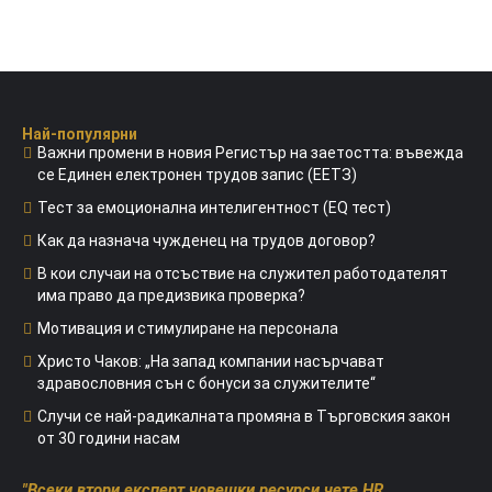
Най-популярни
Важни промени в новия Регистър на заетостта: въвежда
се Единен електронен трудов запис (ЕЕТЗ)
Тест за емоционална интелигентност (EQ тест)
Как да назнача чужденец на трудов договор?
В кои случаи на отсъствие на служител работодателят
има право да предизвика проверка?
Мотивация и стимулиране на персонала
Христо Чаков: „На запад компании насърчават
здравословния сън с бонуси за служителите“
Случи се най-радикалната промяна в Търговския закон
от 30 години насам
"Всеки втори експерт човешки ресурси чете HR