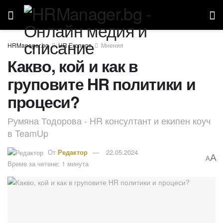
HR Експерт
Мнения
Какво, кой и как в
груповите HR политики и
процеси?
Румяна Тодорова - HR консултант и екипен коуч
в TeamUp
От
Редактор
22.05.2024
A
A
Време за четене: 1 минута