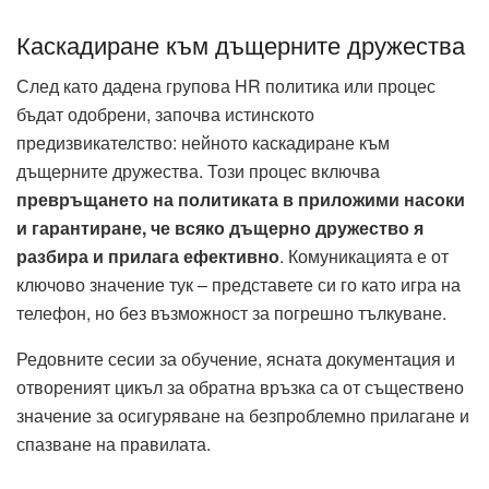
Каскадиране към дъщерните дружества
След като дадена групова HR политика или процес
бъдат одобрени, започва истинското
предизвикателство: нейното каскадиране към
дъщерните дружества. Този процес включва
превръщането на политиката в приложими насоки
и гарантиране, че всяко дъщерно дружество я
разбира и прилага ефективно
. Комуникацията е от
ключово значение тук – представете си го като игра на
телефон, но без възможност за погрешно тълкуване.
Редовните сесии за обучение, ясната документация и
отвореният цикъл за обратна връзка са от съществено
значение за осигуряване на безпроблемно прилагане и
спазване на правилата.