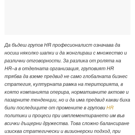
Да бъдеш
групов
HR
професионалист означава да
носиш няколко шапки и да жонглираш с
множество и
различни отговорности. За разлика от ролята на
HR
–
a в отделна
та организация, груповият
HR
трябва да вземе предвид не само
глобалната бизнес
стратегия, културната рамка на територията, в
която компанията оперира, нормативните актове и
пазарните тенденции, но и
да има предвид какви биха
били последиците от промени
те в групови
HR
политики и процеси
при имплементирането им в
ъв
всички дъщерни дружества. Това сложно балансиране
изисква стратегически и визионерски подход, при