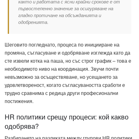
както и работата с ясни крайни срокове е от
първостепенно значение за осигуряване на
гладко протичане на обсъжданията и
одобренията.
Шеговито погледнато, процеса по иницииране на
промяна, съгласуване и одобряване изглежда като да
сте извели котка на паша, но със строг график – това е
необходимото ниво на координация. Звучи почти
невъзможно за осъществяване, но усещането за
удовлетвореност, когато съгласуваността сработи е
трудно сравнима с редица други професионални
постижения.
HR политики срещу процеси: кой какво
одобрява?
Разбирането на разликата между групови HR политики