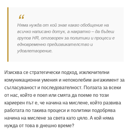
Няма нужда от кой знае какво обобщение на
всичко написано дотук, а накратко – да бъдеш
групов HR, отговорен за политики и процеси е
едновременно предизвикателство и
удовлетворение.
Изисква се стратегически подход, изключителни
комуникационни умения и непоколебим ангажимент за
съгласуваност и последователност. Ползата за всеки
от нас, който е поел или смята да поеме по този
кариерен път е, че начина на мислене, който развива
работата по такива процеси и политики подобрява
начина на мислене за света като цяло. А кой няма
нужда от това в днешно време?