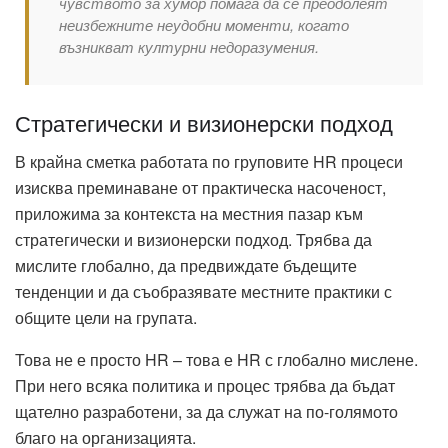
чувството за хумор помага да се преодолеят
неизбежните неудобни моменти, когато
възникват културни недоразумения.
Стратегически и визионерски подход
В крайна сметка работата по груповите HR процеси
изисква преминаване от практическа насоченост,
приложима за контекста на местния пазар към
стратегически и визионерски подход. Трябва да
мислите глобално, да предвиждате бъдещите
тенденции и да съобразявате местните практики с
общите цели на групата.
Това не е просто HR – това е HR с глобално мислене.
При него всяка политика и процес трябва да бъдат
щателно разработени, за да служат на по-голямото
благо на организацията.