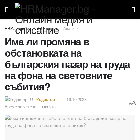
HR Експерт
Анализи
Има ли промяна в
обстановката на
българския пазар на труда
на фона на световните
събития?
От
Редактор
16.10.2023
A
A
Време за четене: 1 минута