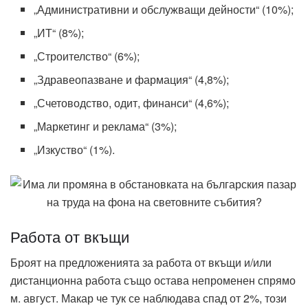
„Административни и обслужващи дейности“ (10%);
„ИТ“ (8%);
„Строителство“ (6%);
„Здравеопазване и фармация“ (4,8%);
„Счетоводство, одит, финанси“ (4,6%);
„Маркетинг и реклама“ (3%);
„Изкуство“ (1%).
Работа от вкъщи
Броят на предложенията за работа от вкъщи и/или
дистанционна работа също остава непроменен спрямо
м. август. Макар че тук се наблюдава спад от 2%, този