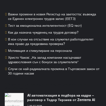
Най-популярни
Важни промени в новия Регистър на заетостта: въвежда
се Единен електронен трудов запис (ЕЕТЗ)
Тест за емоционална интелигентност (EQ тест)
Как да назнача чужденец на трудов договор?
В кои случаи на отсъствие на служител работодателят
има право да предизвика проверка?
Мотивация и стимулиране на персонала
Христо Чаков: „На запад компании насърчават
здравословния сън с бонуси за служителите“
Случи се най-радикалната промяна в Търговския закон от
30 години насам
"Всеки втори експерт човешки ресурси чете HR
Мениджър БГ"
Последни HR Новини
AI автоматизация в подбора на кадри –
разговор с Тодор Терзиев от Zenterra AI
29.07.2026