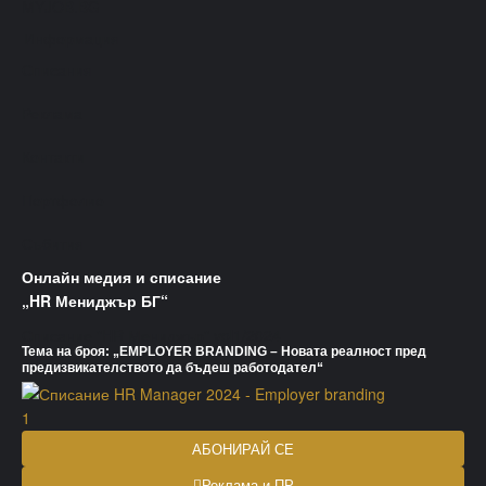
MYJOB.BG
Информация
Списания
Реклама
Контакти
Портфолио
Събития
Онлайн медия и списание
„HR Мениджър БГ“
Списание "HR Мениджър" vol1/2024
Тема на броя: „EMPLOYER BRANDING – Новата реалност пред
предизвикателството да бъдеш работодател“
АБОНИРАЙ СЕ
Реклама и ПР