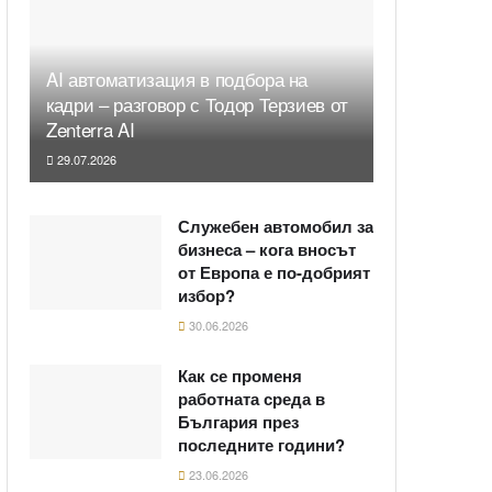
AI автоматизация в подбора на
кадри – разговор с Тодор Терзиев от
Zenterra AI
29.07.2026
Служебен автомобил за
бизнеса – кога вносът
от Европа е по-добрият
избор?
30.06.2026
Как се променя
работната среда в
България през
последните години?
23.06.2026