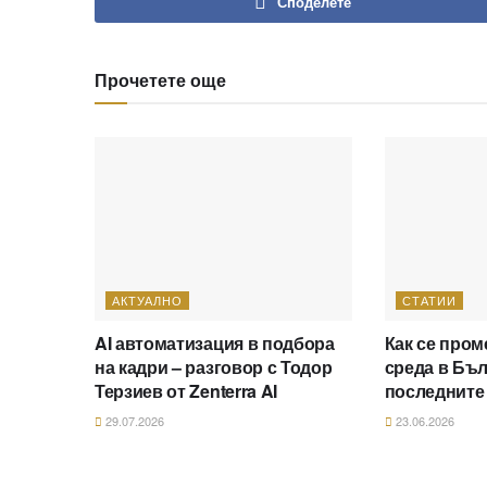
Споделете
Прочетете още
АКТУАЛНО
СТАТИИ
AI автоматизация в подбора
Как се пром
на кадри – разговор с Тодор
среда в Бъл
Терзиев от Zenterra AI
последните
29.07.2026
23.06.2026