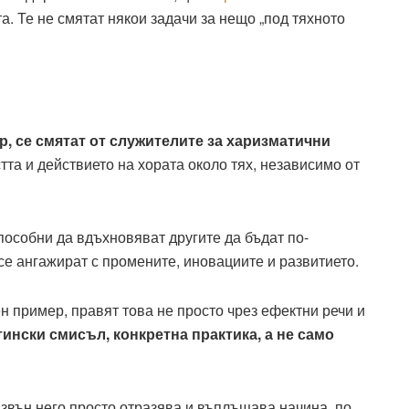
та. Те не смятат някои задачи за нещо „под тяхното
ер, се смятат от служителите за харизматични
тта и действието на хората около тях, независимо от
пособни да вдъхновяват другите да бъдат по-
 се ангажират с промените, иновациите и развитието.
ен пример, правят това не просто чрез ефектни речи и
тински смисъл, конкретна практика, а не само
звън него просто отразява и въплъщава начина, по