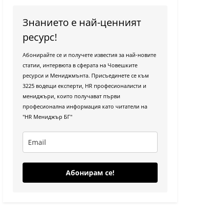
Знанието е най-ценният
ресурс!
Абонирайте се и получете известия за най-новите
статии, интервюта в сферата на Човешките
ресурси и Мениджмънта. Присъединете се към
3225 водещи експерти, HR професионалисти и
мениджъри, които получават първи
професионална информация като читатели на
"HR Мениджър БГ"
Абонирам се!