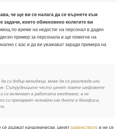
ава, че ще ви се налага да се върнете към
е задачи, които обикновено колегите ви
омощ по време на недостиг на персонал в даден
удесен пример за персонала и ще помогне на
нално с вас и да ви уважават заради примера на
да си добър мениджър, може да се разглежда или
ване. Сътрудниците често ценят повече шефовете
и се включват в работата ежедневно, а не
о си прекарват незнайно как дните в бекофиса,
те.
е се държат началнически, ценят
равенството
и не се