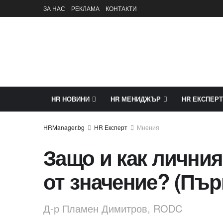
ЗА НАС
РЕКЛАМА
КОНТАКТИ
HR НОВИНИ
HR МЕНИДЖЪР
HR ЕКСПЕРТ
HR Експерт
Мнения
Защо и как личния
от значение? (Пър
Д-р Пламен Димитров, RODC