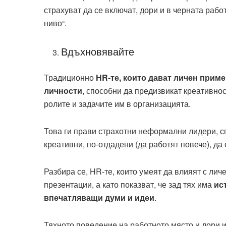
страхуват да се включат, дори и в черната рабо
ниво“.
Вдъхновявайте
Традиционно
HR
-те, които дават личен прим
личности
, способни да предизвикат креативнос
ролите и задачите им в организацията.
Това ги прави страхотни неформални лидери, с
креативни, по-отдадени (да работят повече), да
Разбира се, HR-те, които умеят да влияят с лич
презентации, а като показват, че зад тях има
ис
впечатляващи думи и идеи
.
Тяхното поведение на работното място и дори и