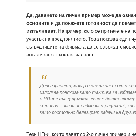
Да, даването на личен пример може да означ
основите и да покажете готовност да поемет
изпълняват.
Например, като се притечете на п
участък на предприятието. Това показва един ч
сътрудниците на фирмата да се свържат емоцио
ангажираност и колегиалност.
Делегирането, макар и важна част от това 
използва понякога като тактика за избяг
и
HR
-те във фирмата, които дават пример 
остават „онези от администрацията“, коит
като постоянно делегират задачи на други
Тези HR-и, които дават добър личен пример и н