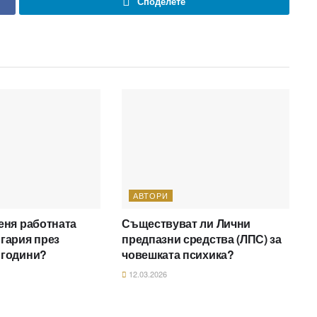
Споделете
АВТОРИ
еня работната
Съществуват ли Лични
гария през
предпазни средства (ЛПС) за
 години?
човешката психика?
12.03.2026