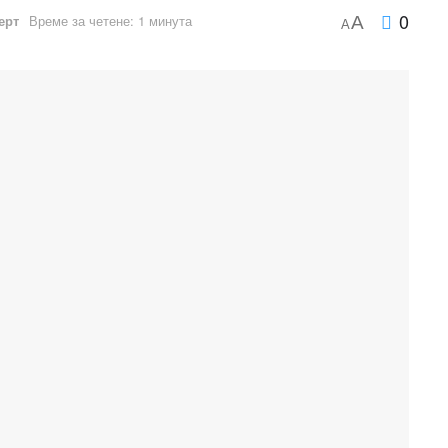
0
ерт
Време за четене: 1 минута
A
A