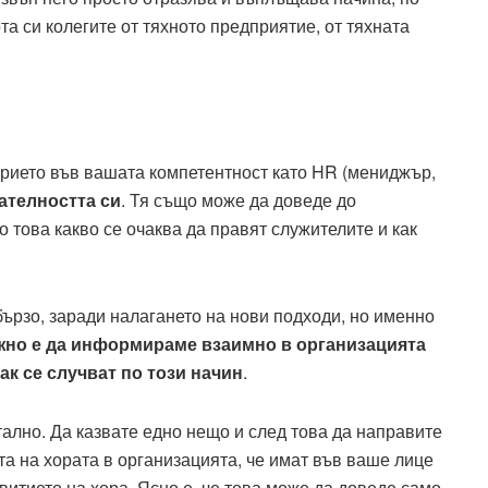
та си колегите от тяхното предприятие, от тяхната
ерието във вашата компетентност като HR (мениджър,
ателността си
. Тя също може да доведе до
 това какво се очаква да правят служителите и как
ързо, заради налагането на нови подходи, но именно
жно е да информираме взаимно в организацията
ак се случват по този начин
.
тално. Да казвате едно нещо и след това да направите
а на хората в организацията, че имат във ваше лице
витието на хора. Ясно е, че това може да доведе само