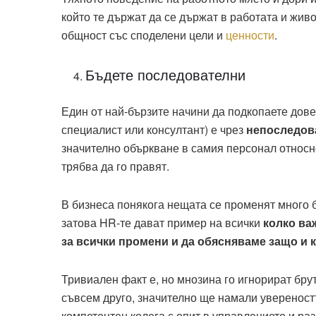
който те държат да се държат в работата и живо
общност със споделени цели и
ценности
.
Бъдете последователни
Един от най-бързите начини да подкопаете дов
специалист или консултант) е чрез
непоследов
значително объркване в самия персонал относно
трябва да го правят.
В бизнеса понякога нещата се променят много б
затова HR-те дават пример на всички
колко ва
за всички промени и да обясняваме защо и к
Тривиален факт е, но мнозина го игнорират бру
съвсем друго, значително ще намали увереностт
компетентен колега с опит в управлението и раз