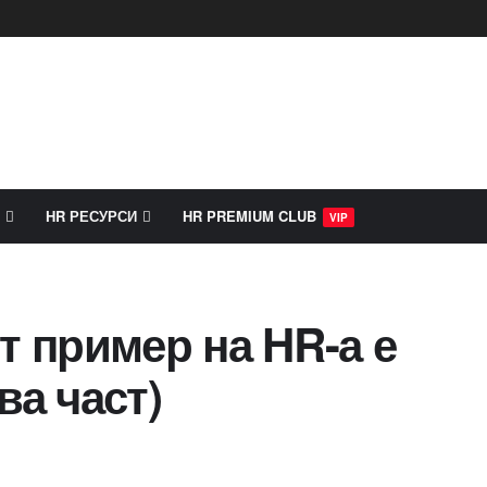
HR РЕСУРСИ
HR PREMIUM CLUB
VIP
т пример на HR-а е
ва част)