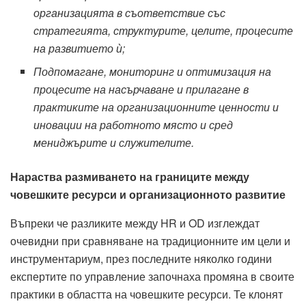
организацията
в съответствие със
стратегията, структурите, целите, процесите
на развитието ѝ;
По
дпо
маг
ане, мониторинг и оптимизация на
процесите на
насърчаване
и прилагане в
практиките
на организационните ценности
и
иновации
на работното място и сред
мениджърите и служителите
.
Нараства р
азмиване
то
на границите между
човешките ресурси и организационното развитие
Въпреки че разликите между HR и OD изглеждат
очевидни при сравняване на традиционните им цели и
инструментариум, през последните няколко години
експертите по управление започнаха промяна в своите
практики в областта на човешките ресурси. Те клонят