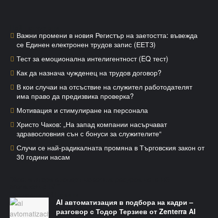
Най-популярни
Важни промени в новия Регистър на заетостта: въвежда
се Единен електронен трудов запис (ЕЕТЗ)
Тест за емоционална интелигентност (EQ тест)
Как да назнача чужденец на трудов договор?
В кои случаи на отсъствие на служител работодателят
има право да предизвика проверка?
Мотивация и стимулиране на персонала
Христо Чаков: „На запад компании насърчават
здравословния сън с бонуси за служителите“
Случи се най-радикалната промяна в Търговския закон от
30 години насам
"Всеки втори експерт човешки ресурси чете HR
Мениджър БГ"
Последни HR Новини
AI автоматизация в подбора на кадри –
разговор с Тодор Терзиев от Zenterra AI