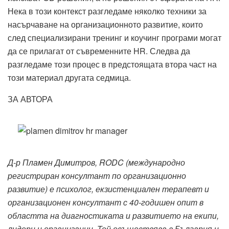
Нека в този контекст разгледаме няколко техники за
насърчаване на организационното развитие, които
след специализирани тренинг и коучинг програми могат
да се прилагат от съвременните HR. Следва да
разгледаме този процес в предстоящата втора част на
този материал другата седмица.
ЗА АВТОРА
Д-р Пламен Димитров, RODC (международно
регистриран консултант по организационно
развитие) е психолог, екзистенциален терапевт и
организационен консултант с 40-годишен опит в
областта на диагностиката и развитието на екипи,
лидери и организации. Той осъществява в България и