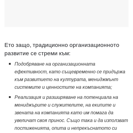
Ето защо, традиционно организационното
развитие се стреми към:
Подобр
яване на
организационната
ефективност, като същевременно се придържа
към
развитието на
културата
, мениджмънт
системите
и ценностите на компанията
;
Реализация и разширяване на
потенциала на
мениджърите и
служителите
, на екипите и
звената на компанията като им помага
да
увеличат своя принос. Също така и
да
използв
ат
постижения
та, опита и непрекъснатото си