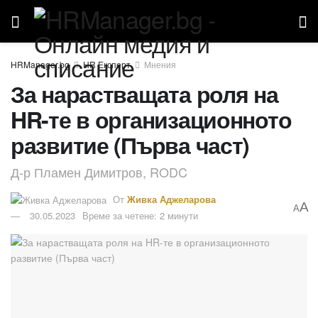
HR Експерт
Мнения
За нарастващата роля на
HR-те в организационното
развитие (Първа част)
Д-р Пламен Димитров, RODC
От
Живка Аджеларова
A
A
30.05.2023
Време за четене: 2 минути