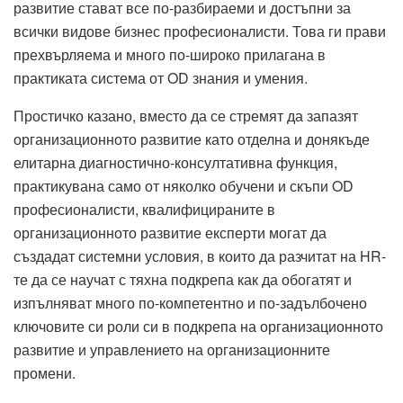
развитие стават все по-разбираеми и достъпни за
всички видове бизнес професионалисти. Това ги прави
прехвърляема и много по-широко прилагана в
практиката система от OD знания и умения.
Простичко казано, вместо да се стремят да запазят
организационното развитие като отделна и донякъде
елитарна диагностично-консултативна функция,
практикувана само от няколко обучени и скъпи OD
професионалисти, квалифицираните в
организационното развитие експерти могат да
създадат системни условия, в които да разчитат на HR-
те да се научат с тяхна подкрепа как да обогатят и
изпълняват много по-компетентно и по-задълбочено
ключовите си роли си в подкрепа на организационното
развитие и управлението на организационните
промени.