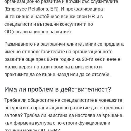
организационно развитие и връзки със служителите
(Employee Relations, ER). И преквалифицират
интензивно и настойчиво всички свои HR-и в
специалисти и вътрешни консултанти по
OD(организационно развитие).
Размиването на разграничителните линии се предлага
именно от представителите на организационното
развитие още през 80-те години на 20-ти век и вече е
малко вероятно тази промяна в мисленето и
практиките да се върне назад или да се отслаби.
Има ли проблем в действителност?
Трябва ли общностите на специалистите в човешките
ресурси и на организационно развитие да се тревожат
за това? Трябва ли наистина да настоява за връщане
към фирмена култура с по-строги функционални
граници между OD и HR?