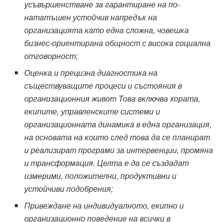
усъвършенстване
за
гарантиране на
по-
нататъшен
устойчив напредък на
организацията
като една сложна, човешка
бизнес-ориентирана общност с висока социална
отговорност;
Оцен
ка и прецизна диагностика на
съществуващите процеси
и състояния в
организационния живот
Това включва хора
та,
екипите, управленските системи и
организационната динамика
в една организация,
на основата на които
след това
да се планират
и реализират програми за
интервенции
, промяна
и трансформация
. Целта е да се създад
ат
измерими,
положителн
и,
продуктивн
и и
устойчиви
подобрени
я;
Приве
ждане на
индивидуалното
, екипно и
организационно
поведение
на всички в