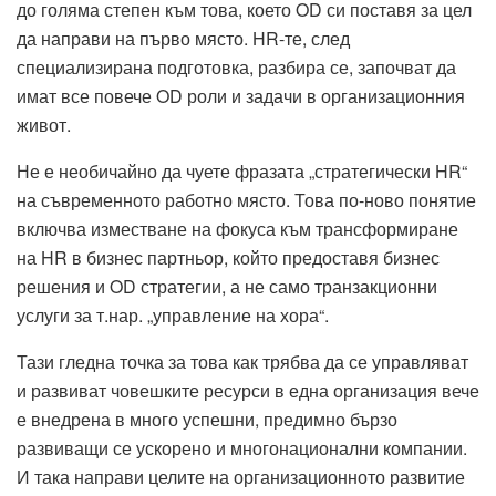
до голяма степен към това, което OD си поставя за цел
да направи на първо място. HR-те, след
специализирана подготовка, разбира се, започват да
имат все повече OD роли и задачи в организационния
живот.
Не е необичайно да чуете фразата „стратегически HR“
на съвременното работно място. Това по-ново понятие
включва изместване на фокуса към трансформиране
на HR в бизнес партньор, който предоставя бизнес
решения и OD стратегии, а не само транзакционни
услуги за т.нар. „управление на хора“.
Тази гледна точка за това как трябва да се управляват
и развиват човешките ресурси в една организация вече
е внедрена в много успешни, предимно бързо
развиващи се ускорено и многонационални компании.
И така направи целите на организационното развитие