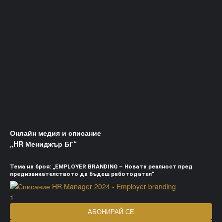
MYJOB.BG
Информация
Списания
Реклама
Контакти
Портфолио
Събития
Онлайн медия и списание
„HR Мениджър БГ“
Списание "HR Мениджър" vol1/2024
Тема на броя: „EMPLOYER BRANDING – Новата реалност пред
предизвикателството да бъдеш работодател“
АБОНИРАЙ СЕ