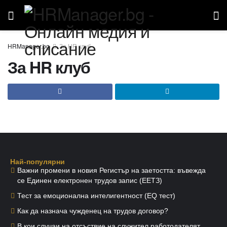
За HR клуб
За HR клуб
Най-популярни
Важни промени в новия Регистър на заетостта: въвежда
се Единен електронен трудов запис (ЕЕТЗ)
Тест за емоционална интелигентност (EQ тест)
Как да назнача чужденец на трудов договор?
В кои случаи на отсъствие на служител работодателят