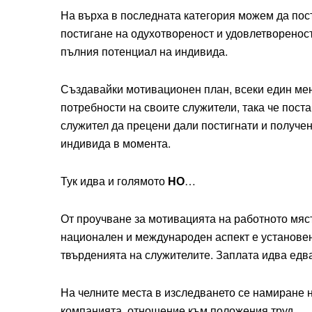
На върха в последната категория можем да пос
постигане на одухотвореност и удовлетвореност
пълния потенциал на индивида.
Създавайки мотивационен план, всеки един ме
потребности на своите служители, така че поста
служител да прецени дали постигнати и получен
индивида в момента.
Тук идва и голямото
НО
…
От проучване за мотивацията на работното мяст
национален и международен аспект е установен
твърденията на служителите. Заплата идва едва
На челните места в изследването се намиране 
компанията, отношение към положения труд.