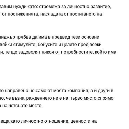
тавим нужди като: стремежа за личностно развитие,
 от постиженията, насладата от постигането на
ниджър трябва да има в предвид тези основни
вяйки стимулите, бонусите и целите пред всеки
и, те ще задоволят някоя от потребностите, който има
о направено не само от моята компания, а и други в
о, че възнаграждението не е на първо място спрямо
 на четвърто място.
неща като личностно отношение, ценности на