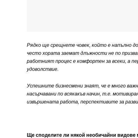
Рядко ще срещнете човек, който е напълно д
често хората заемат длъжности не по призва
работният процес е комфортен за всеки, а п
удоволствие.
Успешните бизнесмени знаят, че е много ва
насърчавани по всякакъв начин, т.е. мотивир
извършената работа, перспективите за разви
Ще споделите ли някой необичайни видове м