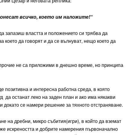
лий Цезар и неговата реплика:
понесат всичко, което им наложите!“
 да запазиш властта и положението си трябва да
 което да говорят и да се вълнуват, нещо което да
 прочие не са приложими в днешно време, но принципа
де позитивна и интересна работна среда, в която
д да останат леко на заден план и ако има някакви
ни докато се намери решение за тяхното отстраняване.
не на дребни, микро събития(игри), в който да вземат
каже искреността и добрите намерения първоначално