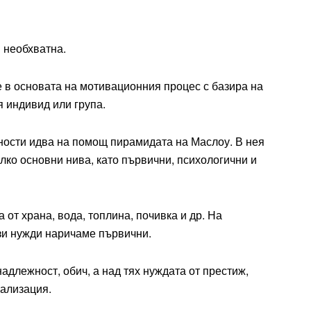
 необхватна.
е в основата на мотивационния процес с базира на
 индивид или група.
ности идва на помощ пирамидата на Маслоу. В нея
лко основни нива, като първични, психологични и
 от храна, вода, топлина, почивка и др. На
ези нужди наричаме първични.
адлежност, обич, а над тях нуждата от престиж,
ализация.