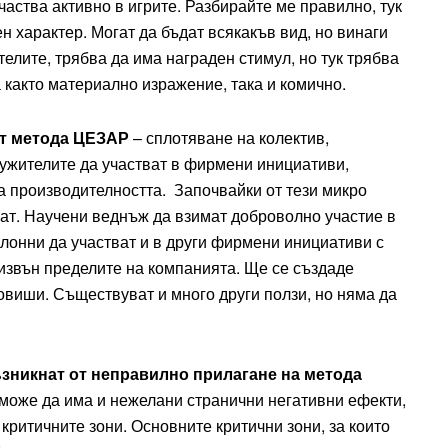
аства активно в игрите. Разбирайте ме правилно, тук
н характер. Могат да бъдат всякакъв вид, но винаги
елите, трябва да има награден стимул, но тук трябва
 както материално изражение, така и комично.
от метода ЦЕЗАР
– сплотяване на колектив,
ужителите да участват в фирмени инициативи,
а производителността. Започвайки от тези микро
ват. Научени веднъж да взимат доброволно участие в
лонни да участват и в други фирмени инициативи с
 извън пределите на компанията. Ще се създаде
овиши. Съществуват и много други ползи, но няма да
възникнат от неправилно прилагане на метода
д може да има и нежелани странични негативни ефекти,
критичните зони. Основните критични зони, за които