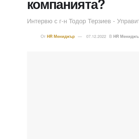
компанията?
Интервю с г-н Тодор Терзиев - Управи
От
HR Мениджър
07.12.2022
В
HR Мениджъ