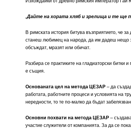
Изхождайки от древно римския император Гай Ю
„
Дайте на хората хляб и зрелища и те ще 
В римската история битува възприятието, че за
станеш любимец на народа, да им дадеш нещо за
обсъждат, мразят или обичат.
Разбира се практиките на гладиаторски битки и
е същия.
Основаната цел на метода ЦЕЗАР
– да създа
работата, работните процеси и условията на тру
нередности, то те по-малко да бъдат забелязва
Основни похвати на метода ЦЕЗАР
– създава
участие служители от компанията. За да се по