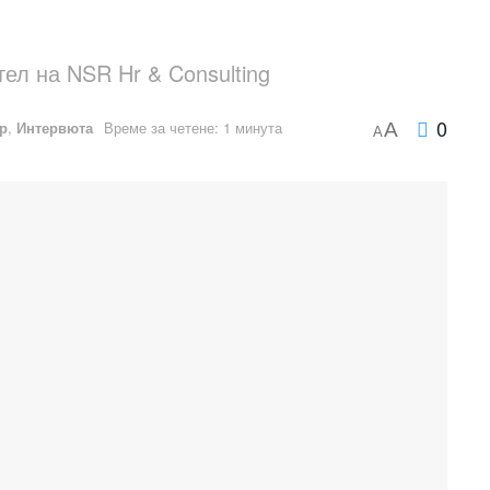
тел на NSR Hr & Consulting
0
р
,
Интервюта
Време за четене: 1 минута
A
A