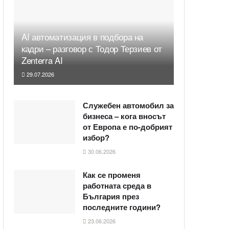
AI автоматизация в подбора на
кадри – разговор с Тодор Терзиев от
Zenterra AI
29.07.2026
Служебен автомобил за
бизнеса – кога вносът
от Европа е по-добрият
избор?
30.06.2026
Как се променя
работната среда в
България през
последните години?
23.06.2026