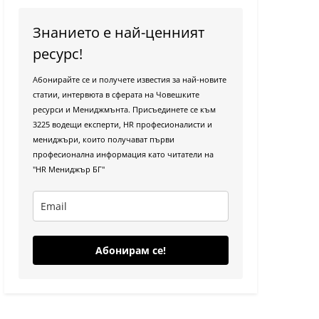
Знанието е най-ценният
ресурс!
Абонирайте се и получете известия за най-новите
статии, интервюта в сферата на Човешките
ресурси и Мениджмънта. Присъединете се към
3225 водещи експерти, HR професионалисти и
мениджъри, които получават първи
професионална информация като читатели на
"HR Мениджър БГ"
Абонирам се!