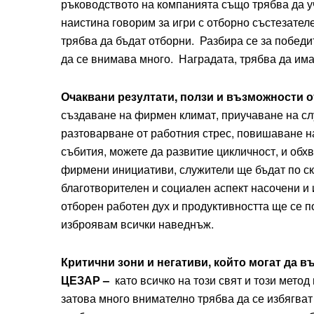
ръководството на компанията също трябва да уч
наистина говорим за игри с отборно състезателе
трябва да бъдат отборни. Разбира се за победит
да се внимава много. Наградата, трябва да има
Очаквани резултати, ползи и възможности 
създаване на фирмен климат, приучаване на сл
разтоварване от работния стрес, повишаване н
събития, можете да развитие цикличност, и обх
фирмени инициативи, служители ще бъдат по ск
благотворителен и социален аспект насочени и
отборен работен дух и продуктивността ще се п
изброявам всички наведнъж.
Критични зони и негативи, който могат да 
ЦЕЗАР –
като всичко на този свят и този мето
затова много внимателно трябва да се избягват 